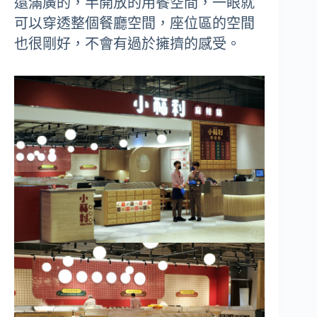
還滿廣的，半開放的用餐空間，一眼就
可以穿透整個餐廳空間，座位區的空間
也很剛好，不會有過於擁擠的感受。