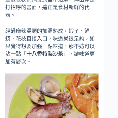
打招呼的畫面，這正是食材新鮮的代
表。
經過麻辣湯頭的加溫熟成，蝦子、鮮
蚵、花枝直接入口，味道就很足夠，如
果覺得想要加強一點味道，那不妨可以
沾一點「
十八香特製沙茶
」，讓味道更
加有層次。