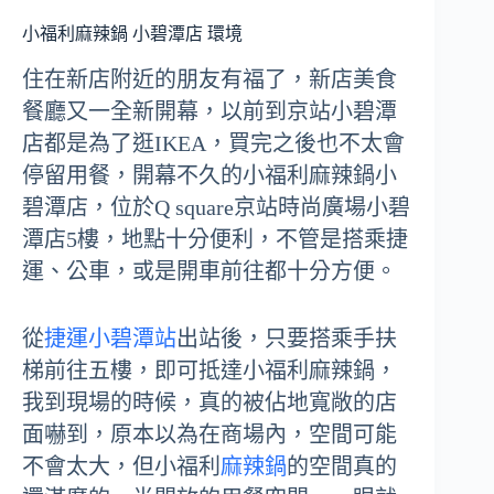
小福利麻辣鍋 小碧潭店 環境
住在新店附近的朋友有福了，新店美食
餐廳又一全新開幕，以前到京站小碧潭
店都是為了逛IKEA，買完之後也不太會
停留用餐，開幕不久的小福利麻辣鍋小
碧潭店，位於Q square京站時尚廣場小碧
潭店5樓，地點十分便利，不管是搭乘捷
運、公車，或是開車前往都十分方便。
從
捷運小碧潭站
出站後，只要搭乘手扶
梯前往五樓，即可抵達小福利麻辣鍋，
我到現場的時候，真的被佔地寬敞的店
面嚇到，原本以為在商場內，空間可能
不會太大，但小福利
麻辣鍋
的空間真的