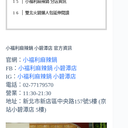
小福利麻辣鍋 分店資訊
雙北火鍋懶人包延伸閱讀
小福利麻辣鍋 小碧潭店 官方資訊
官網：
小福利麻辣鍋
FB：
小福利麻辣鍋 小碧潭店
IG：
小福利麻辣鍋 小碧潭店
電話：02-77179570
營業：11:30-21:30
地址：新北市新店區中央路157號5樓 (京
站小碧潭店 5樓)