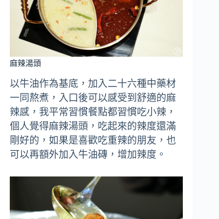
麻辣湯頭
以牛油作為基底，加入二十六種中藥材
一同熬煮，入口後可以感受到舒適的麻
辣感，我平常習慣餐點都習慣吃小辣，
個人覺得麻辣湯頭，吃起來的辣度還滿
剛好的，如果是喜歡吃重辣的朋友，也
可以再額外加入牛油磚，增加辣度。