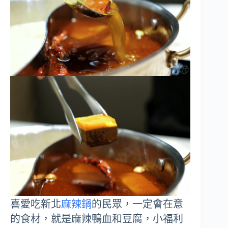
喜愛吃新北
麻辣鍋
的民眾，一定會在意
的食材，就是麻辣鴨血和豆腐，小福利