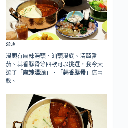
湯頭
湯頭有麻辣湯頭、汕頭湯底、清蔬番
茄、蒜香豚骨等四款可以挑選，我今天
選了「
麻辣湯頭
」、「
蒜香豚骨
」這兩
款。