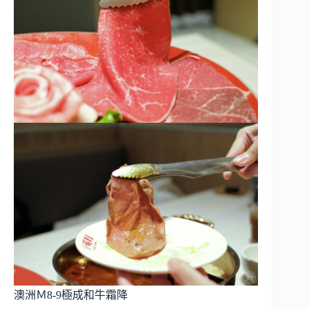
澳洲Ｍ8-9極成和牛霜降