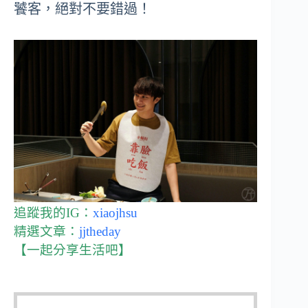
饕客，絕對不要錯過！
追蹤我的IG：
xiaojhsu
精選文章：
jjtheday
【一起分享生活吧】