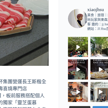
xiaojhsu
美食｜旅宿｜
尚玩家與東森
客
邀約：
jj.h
網站：JJ.Hs
杯集團營運長王斯楷全
壽喜燒專門店
習慣，板前服務搭配個人
的獨家「靈芝蛋慕