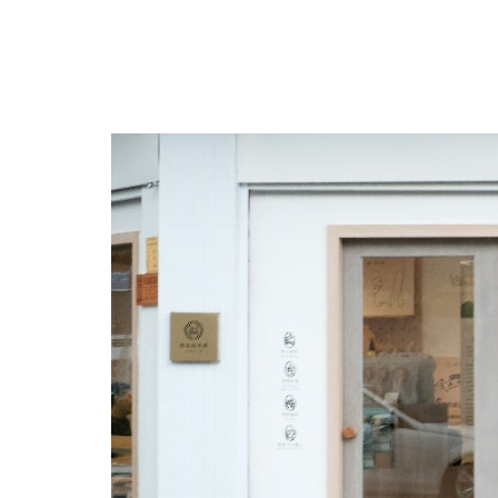
跳
至
主
要
內
容