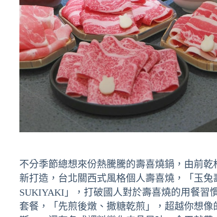
不分季節總想來份熱騰騰的壽喜燒鍋，由前乾
新打造，台北關西式風格個人壽喜燒，「玉兔
SUKIYAKI」，打破國人對於壽喜燒的用餐
套餐，「先煎後燉、撒糖乾煎」，超越你想像