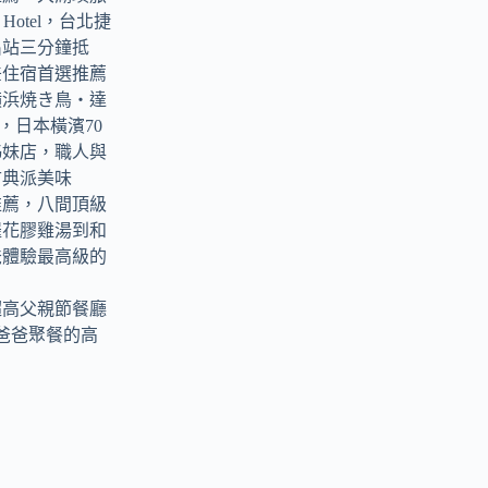
ark Hotel，台北捷
出站三分鐘抵
差住宿首選推薦
横浜焼き鳥‧達
tori，日本橫濱70
姊妹店，職人與
古典派美味
推薦，八間頂級
羅花膠雞湯到和
爸體驗最高級的
超高父親節餐廳
爸爸聚餐的高