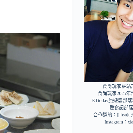
食尚玩家駐站
食尚玩家2025
ETtoday旅遊雲
愛食記部
合作邀約：
jj.hsuj
Instagram：
xi