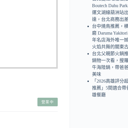
Boutech Dahu P
運文湖線葫洲站
達，台北商務出
台中燒鳥推薦，
磨 Daruma Yaki
年名店海外唯一
火焰共舞的關東
台北父親節火鍋
鍋物一次看，搜
牛海陸鍋，帶爸
美味
「2026高雄評分
推薦」5間適合帶
雄餐廳
營業中