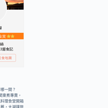
薦哪一間？
燒物関東煮專賣，
式料理食堂開箱
推薦，大湖璞旅