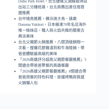
Dahu Park Hotel，台北捷運文湖線葫洲站
出站三分鐘抵達，台北商務出差住宿首
選推薦
台中燒鳥推薦，横浜焼き鳥‧達磨
Daruma Yakitori，日本橫濱70年名店海外
唯一姊妹店，職人與火焰共舞的關東古
典派美味
台北父親節火鍋推薦，八間頂級鍋物一
次看，搜羅花膠雞湯到和牛海陸鍋，帶
爸爸體驗最高級的美味
「2026高雄評分超高父親節餐廳推薦」5
間適合帶爸爸聚餐的高雄餐廳
「2026高雄父親節餐廳推薦」8間適合帶
爸爸用餐的特色料理、掛爐烤鴨與質感
火鍋懶人包