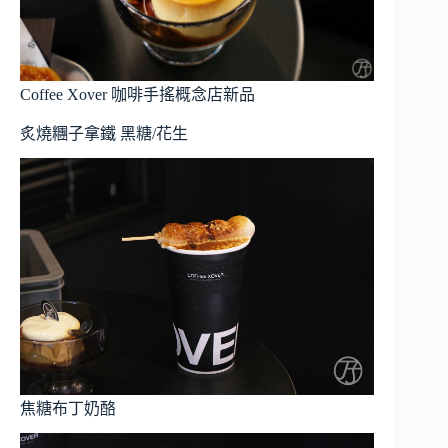
Coffee Xover 咖啡手搖概念店新品
炙燒糰子拿鐵 黑糖/花生
焦糖布丁奶酪