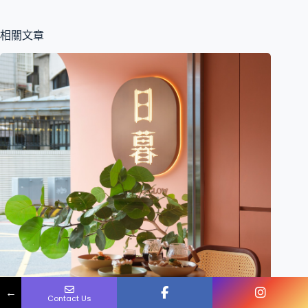
相關文章
Name
Phone
Email
Message
←
Contact Us