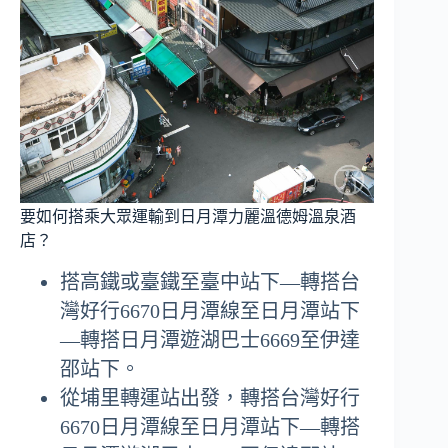
要如何搭乘大眾運輸到日月潭力麗溫德姆溫泉酒
店？
搭高鐵或臺鐵至臺中站下—轉搭台
灣好行6670日月潭線至日月潭站下
—轉搭日月潭遊湖巴士6669至伊達
邵站下。
從埔里轉運站出發，轉搭台灣好行
6670日月潭線至日月潭站下—轉搭