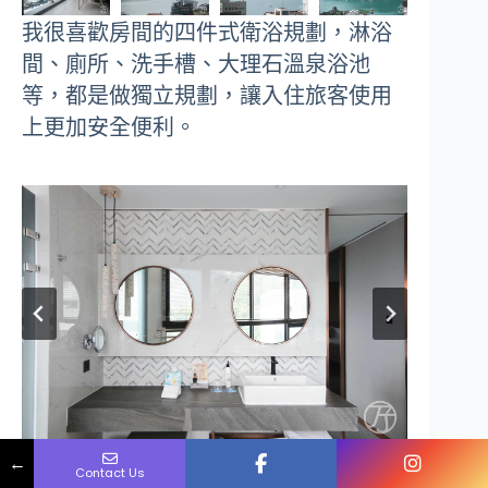
我很喜歡房間的四件式衛浴規劃，淋浴
間、廁所、洗手槽、大理石溫泉浴池
等，都是做獨立規劃，讓入住旅客使用
上更加安全便利。
Name
Phone
Email
Message
←
Contact Us