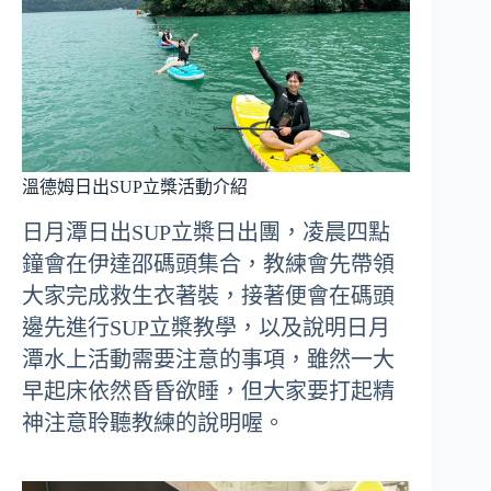
溫德姆日出SUP立槳活動介紹
日月潭日出SUP立槳日出團，凌晨四點
鐘會在伊達邵碼頭集合，教練會先帶領
大家完成救生衣著裝，接著便會在碼頭
邊先進行SUP立槳教學，以及說明日月
潭水上活動需要注意的事項，雖然一大
早起床依然昏昏欲睡，但大家要打起精
神注意聆聽教練的說明喔。