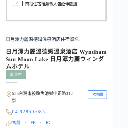
南投住宿推薦懶人包延伸閱讀
日月潭力麗溫德姆溫泉酒店住宿資訊
日月潭力麗溫德姆溫泉酒店 Wyndham
Sun Moon Lake 日月潭力麗ウィンダ
ムホテル
營業中
555台灣南投縣魚池鄉中正路312
地圖
號
04 9285 0085
官網
FB
IG
、
、