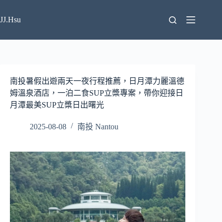
跳
至
JJ.Hsu
主
要
內
容
南投暑假出遊兩天一夜行程推薦，日月潭力麗溫德
姆溫泉酒店，一泊二食SUP立槳專案，帶你迎接日
月潭最美SUP立槳日出曙光
2025-08-08
南投 Nantou