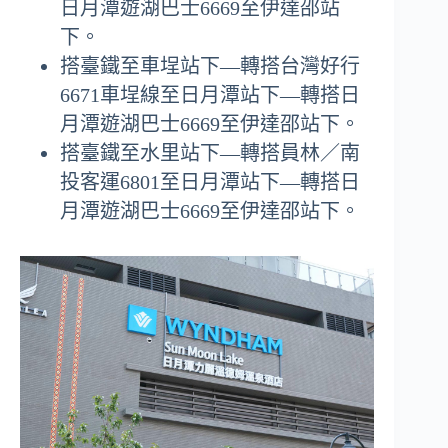
日月潭遊湖巴士6669至伊達邵站
下。
搭臺鐵至車埕站下—轉搭台灣好行
6671車埕線至日月潭站下—轉搭日
月潭遊湖巴士6669至伊達邵站下。
搭臺鐵至水里站下—轉搭員林／南
投客運6801至日月潭站下—轉搭日
月潭遊湖巴士6669至伊達邵站下。