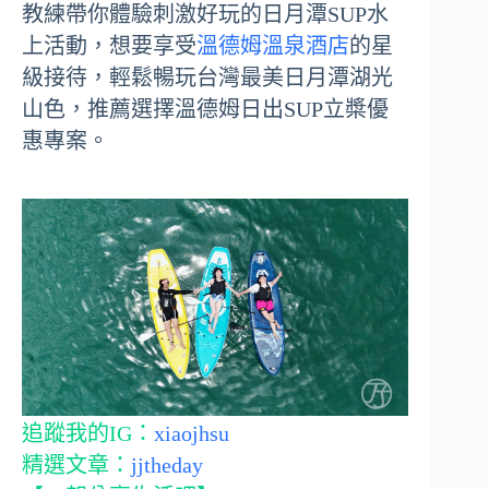
教練帶你體驗刺激好玩的日月潭SUP水
上活動，想要享受
溫德姆溫泉酒店
的星
級接待，輕鬆暢玩台灣最美日月潭湖光
山色，推薦選擇溫德姆日出SUP立槳優
惠專案。
追蹤我的IG：
xiaojhsu
精選文章：
jjtheday