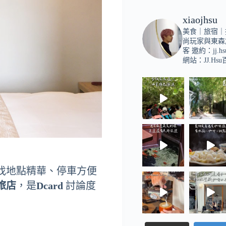
xiaojhsu
美食｜旅宿｜
尚玩家與東森
客
邀約：
jj.h
網站：JJ.Hs
找地點精華、停車方便
旅店
，是
Dcard
討論度