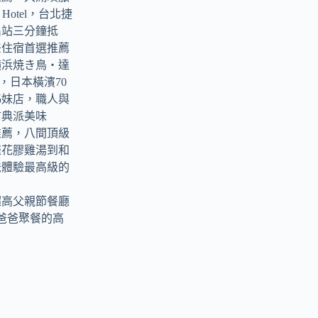
ark Hotel，台北捷
出站三分鐘抵
差住宿首選推薦
横浜焼き鳥‧達
tori，日本橫濱70
姊妹店，職人與
古典派美味
推薦，八間頂級
羅花膠雞湯到和
爸體驗最高級的
超高父親節餐廳
爸爸聚餐的高