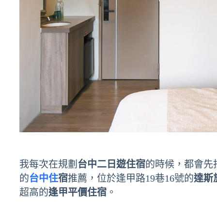
我每次在規劃
台中二日遊住宿
的時候，都會先
的
台中住
宿
推薦，位於逢甲路19巷16號的
達斯
超高的
逢甲平價住宿
。