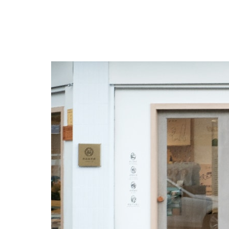
跳
至
主
要
內
容