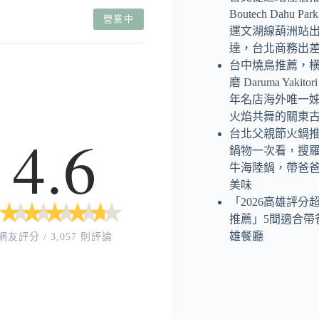
Boutech Dahu P
營業中
運文湖線葫洲站
達，台北商務出
台中燒鳥推薦，
磨 Daruma Yaki
年名店海外唯一
火焰共舞的關東
4.6
台北父親節火鍋
鍋物一次看，搜
牛海陸鍋，帶爸
美味
「2026高雄評分
★
★
★
★
★
★
★
★
★
★
推薦」5間適合帶
雄餐廳
網友評分 / 3,057 則評論