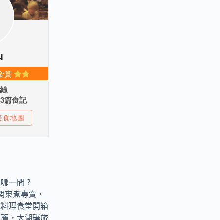
薦哪一間？
燒物関東煮專賣，
式料理食堂開箱
推薦，大湖璞旅