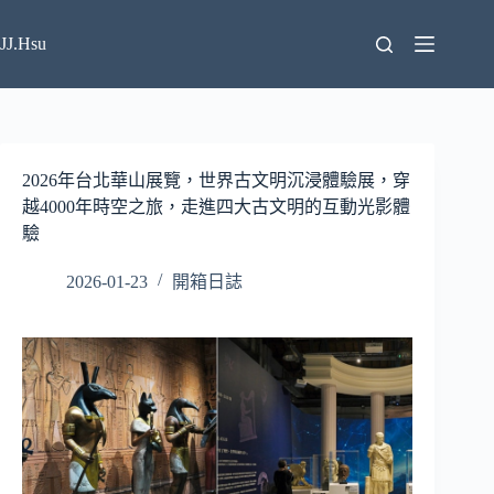
跳
至
JJ.Hsu
主
要
內
容
2026年台北華山展覽，世界古文明沉浸體驗展，穿
越4000年時空之旅，走進四大古文明的互動光影體
驗
2026-01-23
開箱日誌