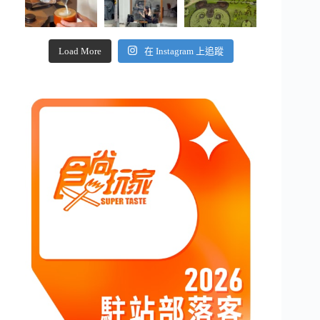
Load More
在 Instagram 上追蹤