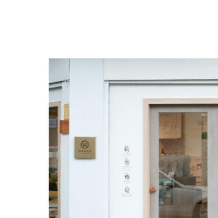
跳
至
主
要
內
容