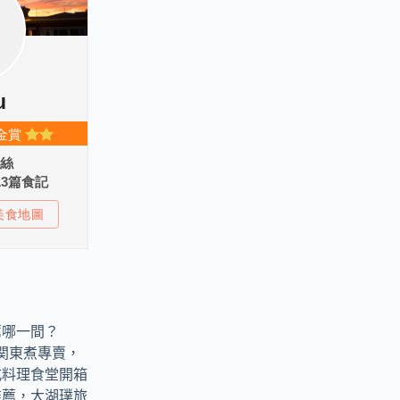
薦哪一間？
燒物関東煮專賣，
式料理食堂開箱
推薦，大湖璞旅