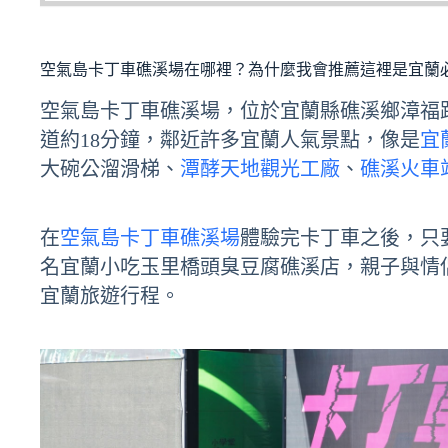
空氣島卡丁車礁溪場在哪裡？為什麼我會推薦這裡是宜蘭
空氣島卡丁車礁溪場，位於宜蘭縣礁溪鄉漳福路
道約18分鐘，鄰近許多宜蘭人氣景點，像是
宜
大碗公溜滑梯、
潭酵天地觀光工廠
、
礁溪火車
在
空氣島卡丁車礁溪場
體驗完卡丁車之後，只
名宜蘭小吃玉里橋頭臭豆腐礁溪店，親子與情
宜蘭旅遊行程。