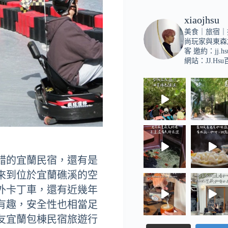
xiaojhsu
美食｜旅宿｜
尚玩家與東森
客
邀約：
jj.h
網站：JJ.Hs
錯的宜蘭民宿，還有是
來到位於宜蘭礁溪的空
外卡丁車，還有近幾年
有趣，安全性也相當足
友宜蘭包棟民宿旅遊行