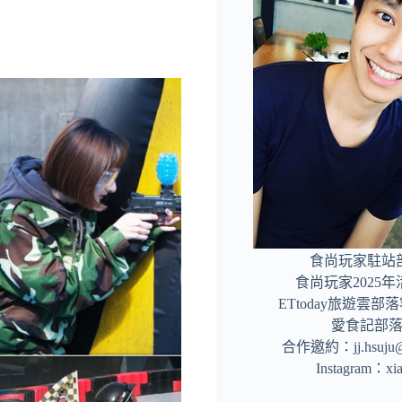
食尚玩家駐站
食尚玩家2025
ETtoday旅遊雲
愛食記部
合作邀約：
jj.hsuj
Instagram：
xi