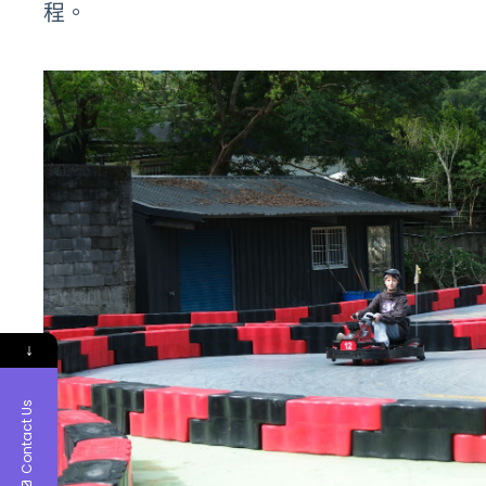
程。
↓
Contact Us