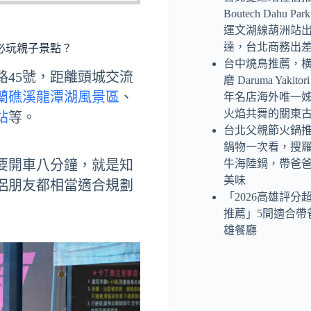
Boutech Dahu P
運文湖線葫洲站
達，台北商務出
必玩親子景點？
台中燒鳥推薦，
45號，距離頭城交流
磨 Daruma Yaki
蘭礁溪龍潭湖風景區
、
年名店海外唯一
火焰共舞的關東
站
等。
台北父親節火鍋
鍋物一次看，搜
要開車八分鐘，就是知
牛海陸鍋，帶爸
美味
侶朋友都相當適合規劃
「2026高雄評分
推薦」5間適合帶
雄餐廳