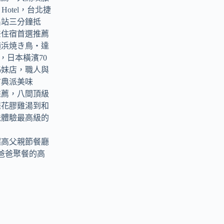
ark Hotel，台北捷
出站三分鐘抵
差住宿首選推薦
横浜焼き鳥‧達
tori，日本橫濱70
姊妹店，職人與
古典派美味
推薦，八間頂級
羅花膠雞湯到和
爸體驗最高級的
超高父親節餐廳
爸爸聚餐的高