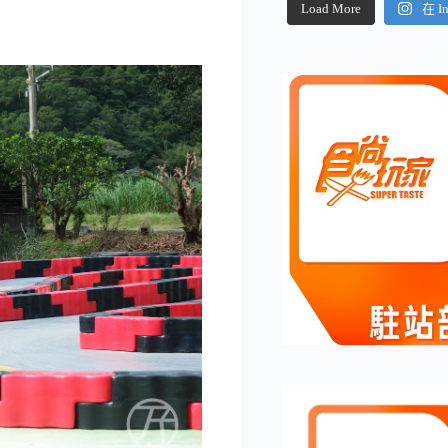
Load More
在 I