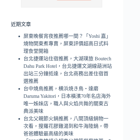
近期文章
屏東晚餐宵夜推薦哪一間？「Yoshi 嘉」
燒物関東煮專賣，屏東評價超高日式料
理食堂開箱
台北捷運站住宿推薦，大湖璞旅 Boutech
Dahu Park Hotel，台北捷運文湖線葫洲站
出站三分鐘抵達，台北商務出差住宿首
選推薦
台中燒鳥推薦，横浜焼き鳥‧達磨
Daruma Yakitori，日本橫濱70年名店海外
唯一姊妹店，職人與火焰共舞的關東古
典派美味
台北父親節火鍋推薦，八間頂級鍋物一
次看，搜羅花膠雞湯到和牛海陸鍋，帶
爸爸體驗最高級的美味