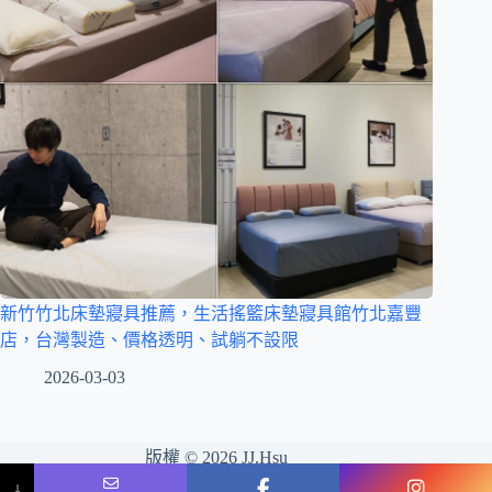
新竹竹北床墊寢具推薦，生活搖籃床墊寢具館竹北嘉豐
店，台灣製造、價格透明、試躺不設限
2026-03-03
版權 © 2026 JJ.Hsu
Name
Phone
Email
Message
↓
網站維護：
金城事務所