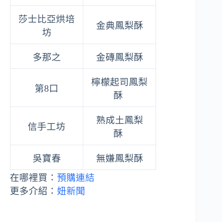
莎士比亞烘培
金典鳳梨酥
坊
多那之
金磚鳳梨酥
檸檬起司鳳梨
第8口
酥
熟成土鳳梨
信手工坊
酥
吳寶春
無嫌鳳梨酥
在哪裡買：
預購連結
更多介紹：
妞新聞