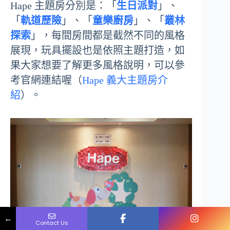
Hape 主題房分別是：「
生日派對
」、
「
軌道歷險
」、「
童樂廚房
」、「
叢林
探索
」，每間房間都是截然不同的風格
展現，玩具擺設也是依照主題打造，如
果大家想要了解更多風格說明，可以參
考官網連結喔（
Hape 義大主題房介
紹
）。
Name
Phone
Email
Message
←
Contact Us