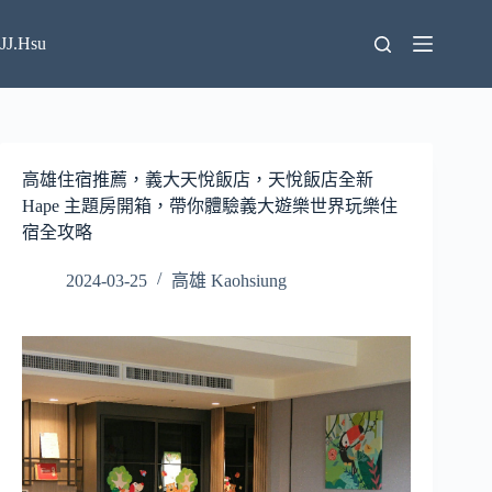
跳
至
JJ.Hsu
主
要
內
容
高雄住宿推薦，義大天悅飯店，天悅飯店全新
Hape 主題房開箱，帶你體驗義大遊樂世界玩樂住
宿全攻略
2024-03-25
高雄 Kaohsiung