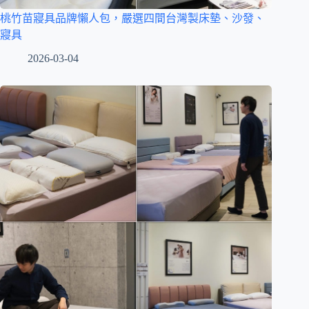
桃竹苗寢具品牌懶人包，嚴選四間台灣製床墊、沙發、
寢具
2026-03-04