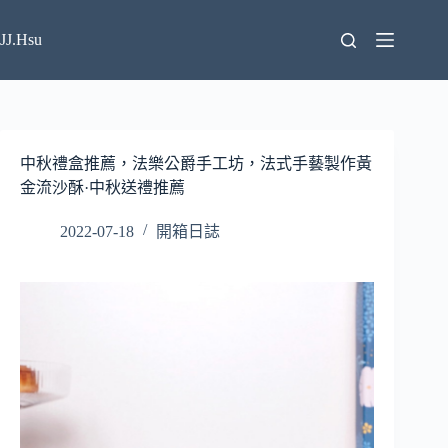
跳
至
JJ.Hsu
主
要
內
容
中秋禮盒推薦，法樂公爵手工坊，法式手藝製作黃
金流沙酥·中秋送禮推薦
2022-07-18
開箱日誌