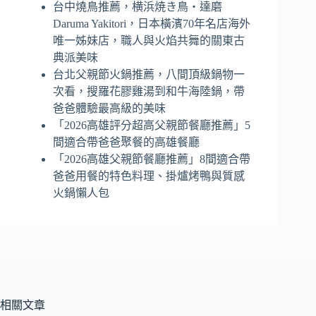
台中燒鳥推薦，横浜焼き鳥‧達磨
Daruma Yakitori，日本橫濱70年名店海外
唯一姊妹店，職人與火焰共舞的關東古
典派美味
台北父親節火鍋推薦，八間頂級鍋物一
次看，搜羅花膠雞湯到和牛海陸鍋，帶
爸爸體驗最高級的美味
「2026高雄評分超高父親節餐廳推薦」5
間適合帶爸爸聚餐的高雄餐廳
「2026高雄父親節餐廳推薦」8間適合帶
爸爸用餐的特色料理、掛爐烤鴨與質感
火鍋懶人包
相關文章