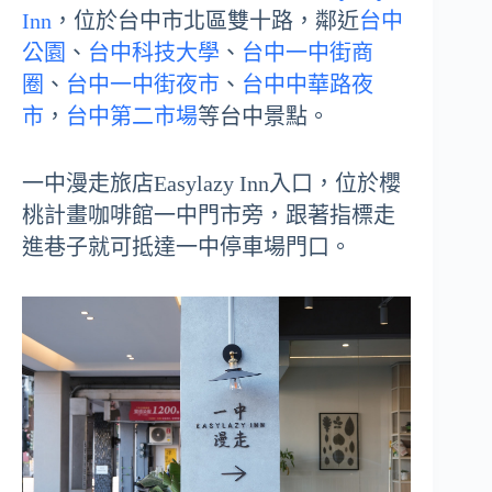
Inn
，位於台中市北區雙十路，鄰近
台中
公園
、
台中科技大學
、
台中一中街商
圈
、
台中一中街夜市
、
台中中華路夜
市
，
台中第二市場
等台中景點。
一中漫走旅店Easylazy Inn入口，位於櫻
桃計畫咖啡館一中門市旁，跟著指標走
進巷子就可抵達一中停車場門口。