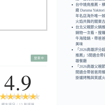
台中燒鳥推薦，
磨 Daruma Yaki
年名店海外唯一
火焰共舞的關東
台北父親節火鍋
鍋物一次看，搜
牛海陸鍋，帶爸
美味
「2026高雄評分
推薦」5間適合帶
營業中
雄餐廳
「2026高雄父親
4.9
間適合帶爸爸用
掛爐烤鴨與質感
★
★
★
★
★
★
★
★
★
★
網友評分 / 13 則評論