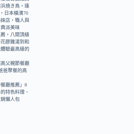
横浜焼き鳥‧達
tori，日本橫濱70
姊妹店，職人與
古典派美味
推薦，八間頂級
羅花膠雞湯到和
爸體驗最高級的
超高父親節餐廳
爸爸聚餐的高
節餐廳推薦」8
餐的特色料理、
火鍋懶人包