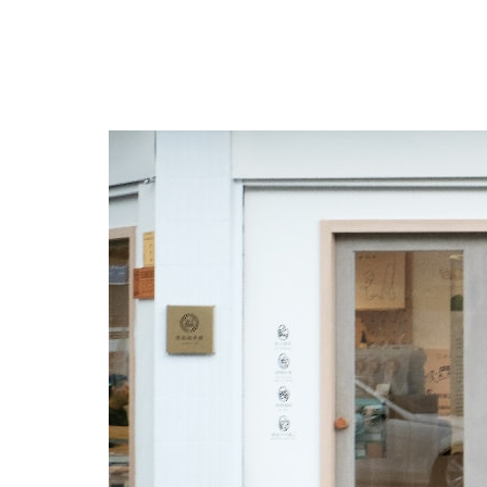
跳
至
主
要
內
容