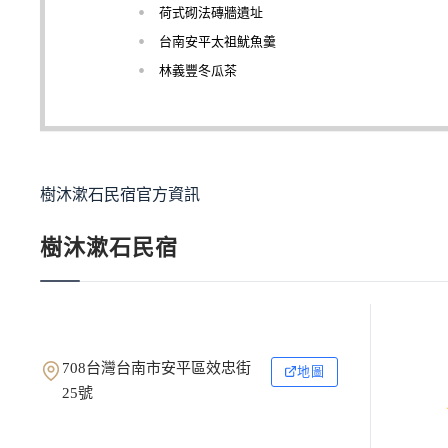
荷式砌法磚牆遺址
台南安平太祖魷魚羹
林義豐冬瓜茶
樹沐漱石民宿官方資訊
樹沐漱石民宿
708台灣台南市安平區效忠街
地圖
25號