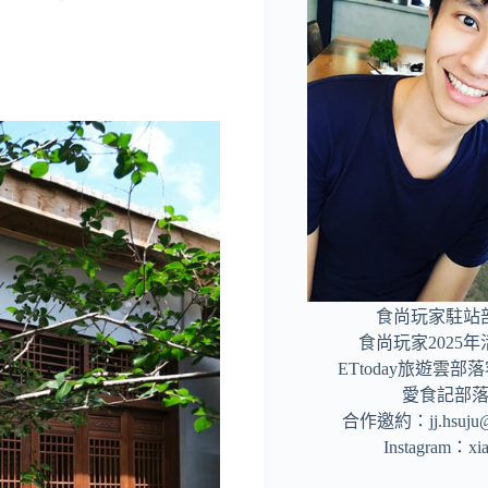
食尚玩家駐站
食尚玩家2025
ETtoday旅遊雲
愛食記部
合作邀約：
jj.hsuj
Instagram：
xi