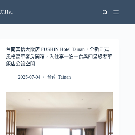
跳
至
JJ.Hsu
主
要
內
容
台南富信大飯店 FUSHIN Hotel Tainan，全新日式
風格豪華客房開箱，入住享一泊一食與四星級奢華
飯店公設空間
2025-07-04
台南 Tainan