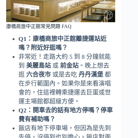
康橋商旅中正館常見問題 FAQ
Q1：康橋商旅中正館離捷運站近
嗎？附近好逛嗎？
非常近！走路大約 5 到 8 分鐘就能
到
美麗島站
或
前金站
。晚上想去
逛
六合夜市
或是去吃
丹丹漢堡
都
在步行範圍內。如果你是來看演唱
會的，住這裡轉乘捷運去巨蛋或世
運主場館都超級方便。
Q2：開車去的話有地方停嗎？停車
費有補助嗎？
飯店有地下停車場，但因為是先到
先停，沒停到也別擔心。飯店對面