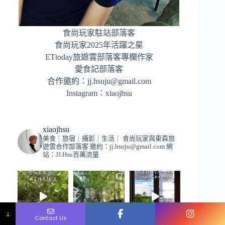
食尚玩家駐站部落客
食尚玩家2025年活躍之星
ETtoday旅遊雲部落客專欄作家
愛食記部落客
合作邀約：
jj.hsuju@gmail.com
Instagram：
xiaojhsu
xiaojhsu
美食｜旅宿｜攝影｜生活｜
食尚玩家與東森旅
遊雲合作部落客
邀約：
jj.hsuju@gmail.com
網
站：JJ.Hsu百萬流量
Name
Phone
Email
Message
↓
Contact Us