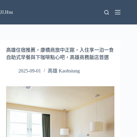
跳
至
JJ.Hsu
主
要
內
容
高雄住宿推薦，康橋商旅中正館，入住享一泊一食
自助式早餐與下咖啡點心吧，高雄商務飯店首選
2025-09-01
高雄 Kaohsiung