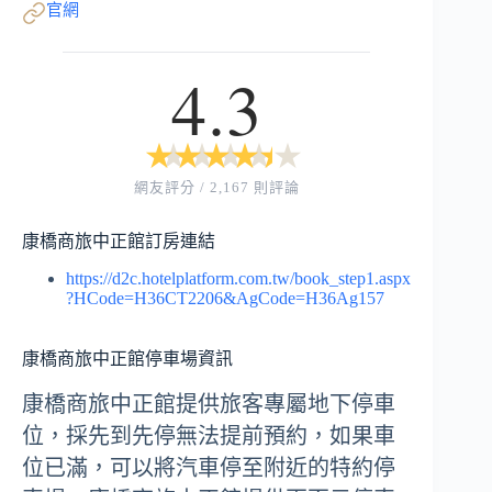
官網
4.3
★
★
★
★
★
★
★
★
★
★
網友評分 / 2,167 則評論
康橋商旅中正館訂房連結
https://d2c.hotelplatform.com.tw/book_step1.aspx
?HCode=H36CT2206&AgCode=H36Ag157
康橋商旅中正館停車場資訊
康橋商旅中正館提供旅客專屬地下停車
位，採先到先停無法提前預約，如果車
位已滿，可以將汽車停至附近的特約停