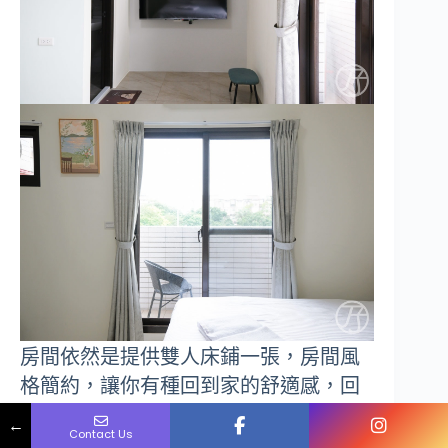
房間依然是提供雙人床鋪一張，房間風
格簡約，讓你有種回到家的舒適感，回
Name
Phone
Email
Message
到房間就自然地放慢腳步，好好的享受
←
Contact Us
宜蘭假期。