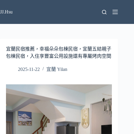
跳
至
JJ.Hsu
主
要
內
容
宜蘭民宿推薦，幸福朵朵包棟民宿，宜蘭五結親子
包棟民宿，入住享豐富公用設施還有專屬烤肉空間
2025-11-22
宜蘭 Yilan