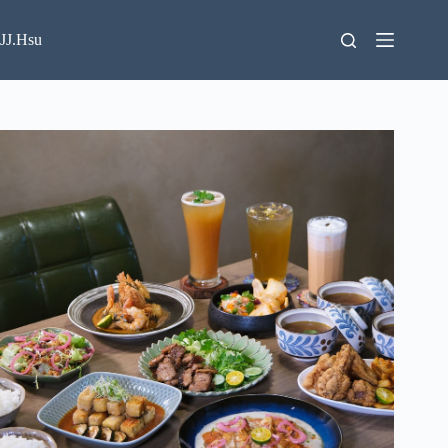
跳
至
JJ.Hsu
主
要
內
容