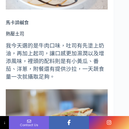
馬卡諦鹹食
熱壓土司
我今天選的是牛肉口味，吐司有先塗上奶
油，再加上起司，讓口感更加濕潤以及增
添風味，裡頭的配料則是有小黃瓜、番
茄、洋蔥，附餐還有提供沙拉，一天蔬食
量一次就攝取足夠。
Name
Phone
Email
Message
↓
Contact Us