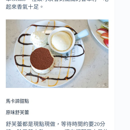
起來香氣十足。
馬卡諦甜點
原味舒芙蕾
舒芙蕾都是現點現做，等待時間約要20分