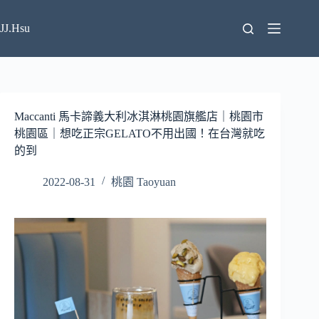
跳
至
JJ.Hsu
主
要
內
容
Maccanti 馬卡諦義大利冰淇淋桃園旗艦店｜桃園市
桃園區｜想吃正宗GELATO不用出國！在台灣就吃
的到
2022-08-31
桃園 Taoyuan