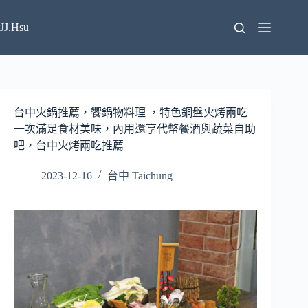
跳
至
JJ.Hsu
主
要
內
容
台中火鍋推薦，饗鍋物料理 ，特色銅盤火烤兩吃
一次滿足食材美味，內用還享代幣餐酒與蔬菜自助
吧，台中火烤兩吃推薦
2023-12-16
台中 Taichung