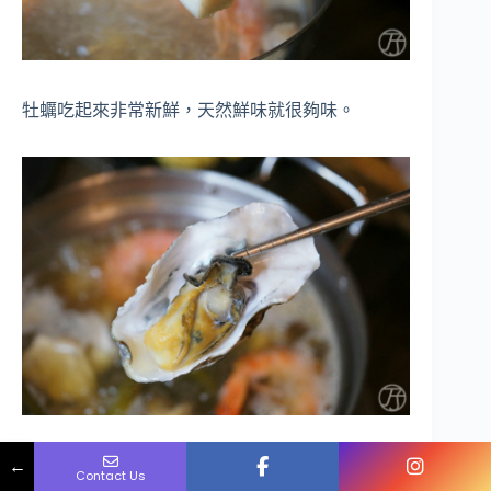
牡蠣吃起來非常新鮮，天然鮮味就很夠味。
Name
Phone
Email
Message
←
沒想到居然還可以吃到鮑魚。
Contact Us