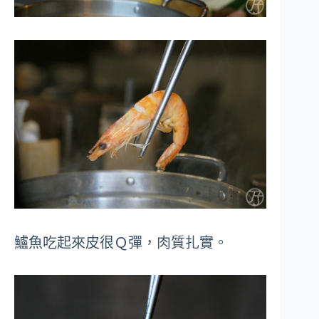
鱸魚吃起來皮很Ｑ彈，肉質扎實。