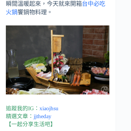
瞬間溫暖起來，今天就來開箱
台中必吃
火鍋
饗鍋物料理。
追蹤我的IG：
xiaojhsu
精選文章：
jjtheday
【一起分享生活吧】