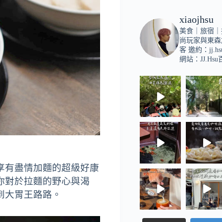
xiaojhsu
美食｜旅宿｜
尚玩家與東森
客
邀約：
jj.h
網站：JJ.Hs
享有盡情加麵的超級好康
你對於拉麵的野心與渴
到大胃王路路。