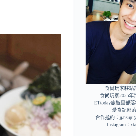
食尚玩家駐站
食尚玩家2025
ETtoday旅遊雲
愛食記部
合作邀約：
jj.hsuj
Instagram：
xi