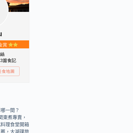
薦哪一間？
燒物関東煮專賣，
式料理食堂開箱
推薦，大湖璞旅