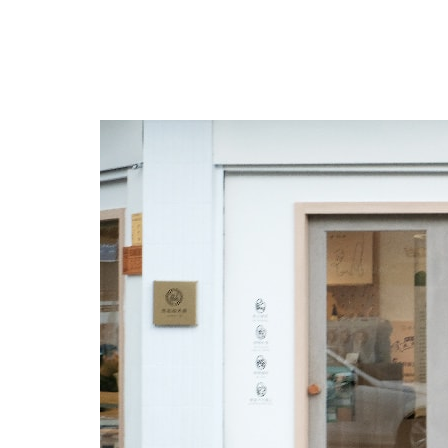
跳
至
主
要
內
容