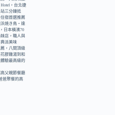
ark Hotel，台北捷
出站三分鐘抵
差住宿首選推薦
横浜焼き鳥‧達
tori，日本橫濱70
姊妹店，職人與
古典派美味
推薦，八間頂級
羅花膠雞湯到和
爸體驗最高級的
超高父親節餐廳
爸爸聚餐的高