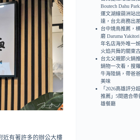
Boutech Dahu P
運文湖線葫洲站
達，台北商務出
台中燒鳥推薦，
磨 Daruma Yaki
年名店海外唯一
火焰共舞的關東
台北父親節火鍋
鍋物一次看，搜
牛海陸鍋，帶爸
美味
「2026高雄評分
推薦」5間適合帶
雄餐廳
附近有著許多的辦公大樓