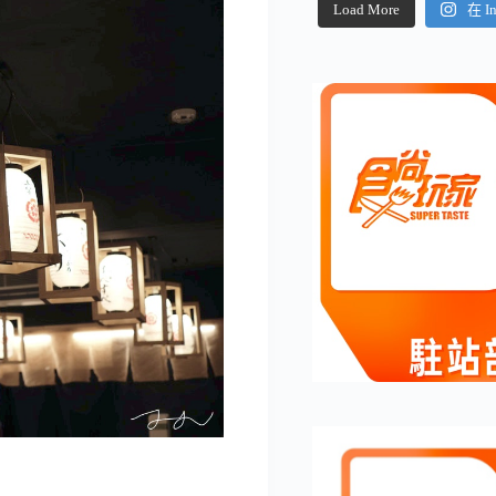
Load More
在 I