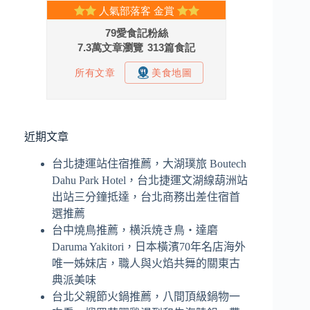
近期文章
台北捷運站住宿推薦，大湖璞旅 Boutech
Dahu Park Hotel，台北捷運文湖線葫洲站
出站三分鐘抵達，台北商務出差住宿首
選推薦
台中燒鳥推薦，横浜焼き鳥‧達磨
Daruma Yakitori，日本橫濱70年名店海外
唯一姊妹店，職人與火焰共舞的關東古
典派美味
台北父親節火鍋推薦，八間頂級鍋物一