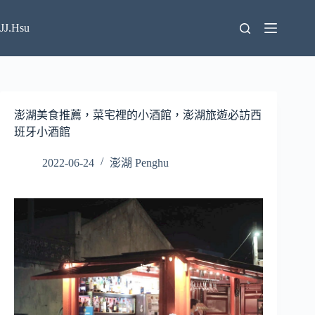
跳
至
JJ.Hsu
主
要
內
容
澎湖美食推薦，菜宅裡的小酒館，澎湖旅遊必訪西
班牙小酒館
2022-06-24
澎湖 Penghu