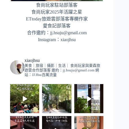
食尚玩家駐站部落客
食尚玩家2025年活躍之星
ETtoday旅遊雲部落客專欄作家
愛食記部落客
合作邀約：
jj.hsuju@gmail.com
Instagram：
xiaojhsu
xiaojhsu
美食｜旅宿｜攝影｜生活｜
食尚玩家與東森旅
遊雲合作部落客
邀約：
jj.hsuju@gmail.com
網
站：JJ.Hsu百萬流量