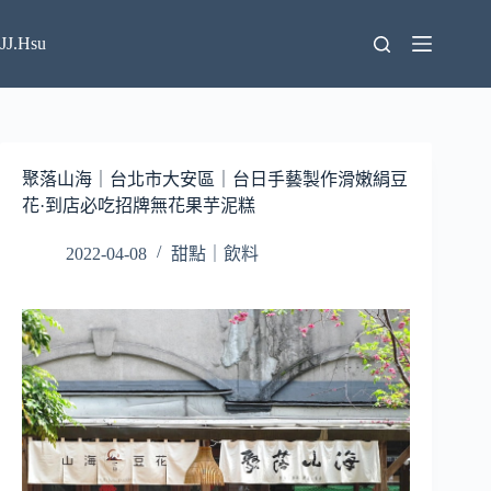
跳
至
JJ.Hsu
主
要
內
容
聚落山海｜台北市大安區｜台日手藝製作滑嫩絹豆
花·到店必吃招牌無花果芋泥糕
2022-04-08
甜點｜飲料