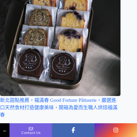
新北甜點推薦，福滿春 Good Fortune Pâtisserie，嚴選進
口天然食材打造健康美味，開箱為愛而生職人烘焙福滿
春
2024-07-09
Name
Phone
Email
Message
←
Contact Us