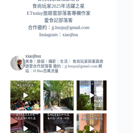
食尚玩家2025年活躍之星
ETtoday旅遊雲部落客專欄作家
愛食記部落客
合作邀約：
jj.hsuju@gmail.com
Instagram：
xiaojhsu
xiaojhsu
美食｜旅宿｜攝影｜生活｜
食尚玩家與東森旅
遊雲合作部落客
邀約：
jj.hsuju@gmail.com
網
站：JJ.Hsu百萬流量