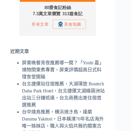
近期文章
屏東晚餐宵夜推薦哪一間？「Yoshi 嘉」
燒物関東煮專賣，屏東評價超高日式料
理食堂開箱
台北捷運站住宿推薦，大湖璞旅 Boutech
Dahu Park Hotel，台北捷運文湖線葫洲站
出站三分鐘抵達，台北商務出差住宿首
選推薦
台中燒鳥推薦，横浜焼き鳥‧達磨
Daruma Yakitori，日本橫濱70年名店海外
唯一姊妹店，職人與火焰共舞的關東古