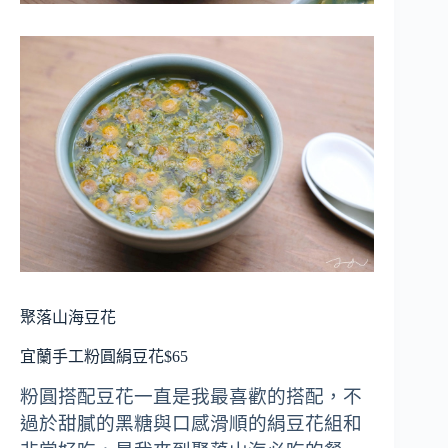
聚落山海豆花
宜蘭手工粉圓絹豆花$65
粉圓搭配豆花一直是我最喜歡的搭配，不
過於甜膩的黑糖與口感滑順的絹豆花組和