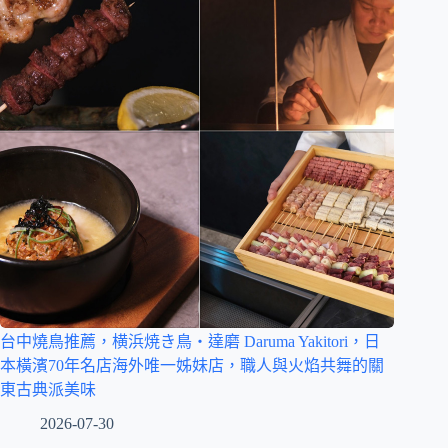
台中燒鳥推薦，横浜焼き鳥‧達磨 Daruma Yakitori，日
本橫濱70年名店海外唯一姊妹店，職人與火焰共舞的關
東古典派美味
2026-07-30