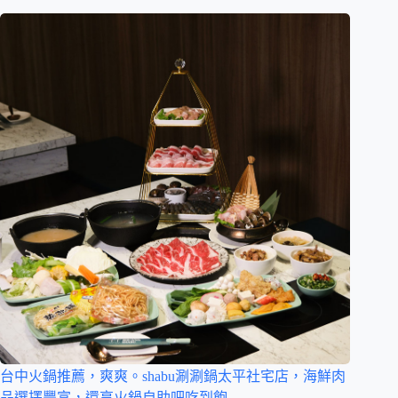
台中火鍋推薦，爽爽。shabu涮涮鍋太平社宅店，海鮮肉
品選擇豐富，還享火鍋自助吧吃到飽