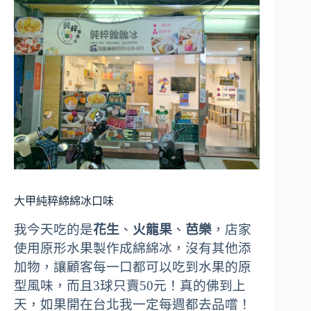
大甲純粹綿綿冰口味
我今天吃的是
花生
、
火龍果
、
芭樂
，
店家
使用原形水果製作成綿綿冰，
沒有其他添
加物，讓顧客
每一口都可以吃到水果的原
型風味，
而且3球只賣50元！
真的佛到上
天，
如果開在台北我一定每週都去品嚐！