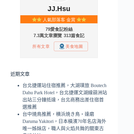
近期文章
台北捷運站住宿推薦，大湖璞旅 Boutech
Dahu Park Hotel，台北捷運文湖線葫洲站
出站三分鐘抵達，台北商務出差住宿首
選推薦
台中燒鳥推薦，横浜焼き鳥‧達磨
Daruma Yakitori，日本橫濱70年名店海外
唯一姊妹店，職人與火焰共舞的關東古