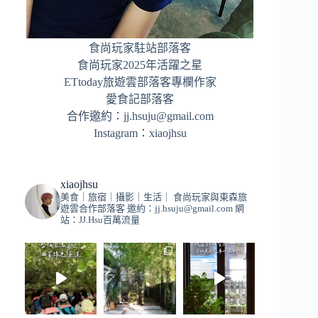
食尚玩家駐站部落客
食尚玩家2025年活躍之星
ETtoday旅遊雲部落客專欄作家
愛食記部落客
合作邀約：
jj.hsuju@gmail.com
Instagram：
xiaojhsu
xiaojhsu
美食｜旅宿｜攝影｜生活｜
食尚玩家與東森旅
遊雲合作部落客
邀約：
jj.hsuju@gmail.com
網
站：JJ.Hsu百萬流量