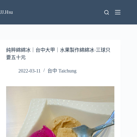
跳
至
JJ.Hsu
主
要
內
容
純粹綿綿冰｜台中大甲｜水果製作綿綿冰·三球只
要五十元
2022-03-11
台中 Taichung