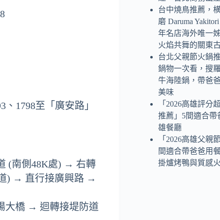
台中燒鳥推薦，
8
磨 Daruma Yaki
年名店海外唯一
火焰共舞的關東
台北父親節火鍋
鍋物一次看，搜
牛海陸鍋，帶爸
美味
「2026高雄評分
93、1798至「廣安路」
推薦」5間適合帶
雄餐廳
「2026高雄父親
間適合帶爸爸用
掛爐烤鴨與質感
(南側48K處) → 右轉
) → 直行接廣興路 →
蘭陽大橋 → 迴轉接堤防道