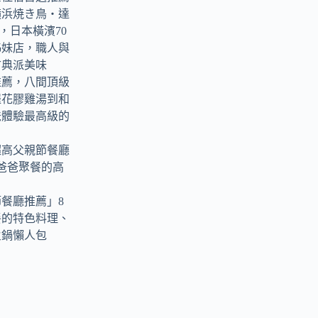
横浜焼き鳥‧達
tori，日本橫濱70
姊妹店，職人與
古典派美味
推薦，八間頂級
羅花膠雞湯到和
爸體驗最高級的
超高父親節餐廳
爸爸聚餐的高
節餐廳推薦」8
餐的特色料理、
火鍋懶人包