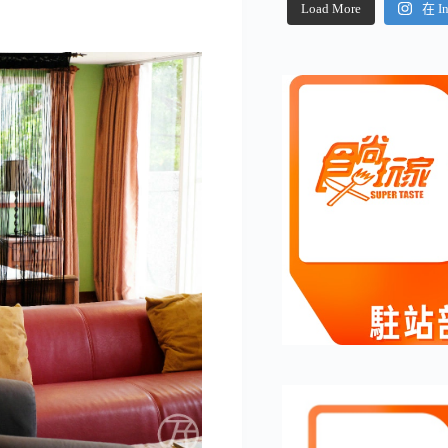
Load More
在 I