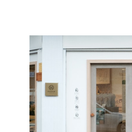
跳
至
主
要
內
容