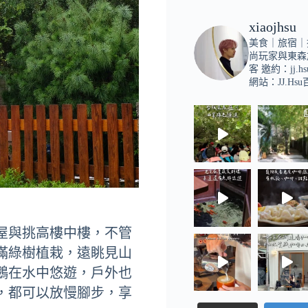
xiaojhsu
美食｜旅宿｜
尚玩家與東森
客
邀約：
jj.h
網站：JJ.Hs
屋與挑高樓中樓，不管
滿綠樹植栽，遠眺見山
鵝在水中悠遊，戶外也
，都可以放慢腳步，享