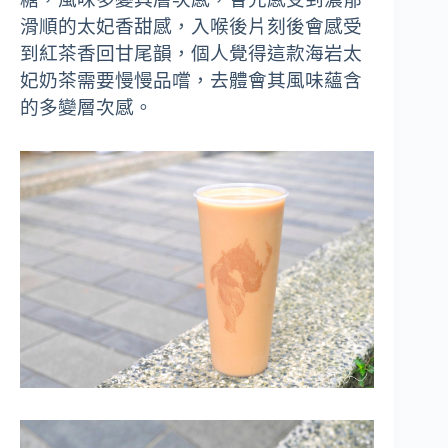
滑順的太妃香甜感，入喉後片刻後會感受
到紅茶香回甘尾韻，個人覺得這款海岩太
妃奶茶需要慢慢品嚐，去體會其風味蘊含
的多變層次感。