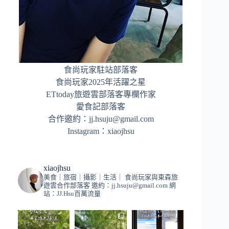
食尚玩家駐站部落客
食尚玩家2025年活躍之星
ETtoday旅遊雲部落客專欄作家
愛食記部落客
合作邀約：
jj.hsuju@gmail.com
Instagram：
xiaojhsu
xiaojhsu
美食｜旅宿｜攝影｜生活｜
食尚玩家與東森旅
遊雲合作部落客
邀約：
jj.hsuju@gmail.com
網
站：JJ.Hsu百萬流量