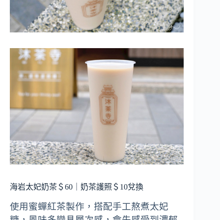
海岩太妃奶茶＄60｜奶茶護照＄10兌換
使用蜜蟬紅茶製作，搭配手工熬煮太妃
糖，風味多變具層次感，會先感受到濃郁