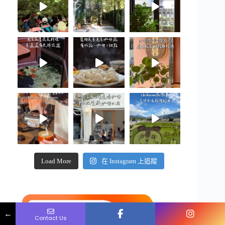
Load More
在 Instagram 上追蹤
Name
Phone
Email
Message
←
Contact Us