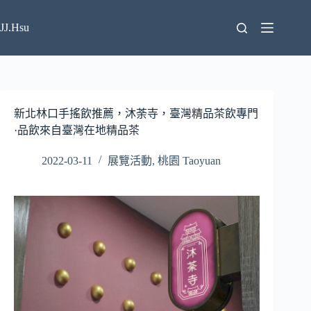
跳
至
JJ.Hsu
主
要
內
容
新北林口手搖飲推薦，沐荼寺，臺灣精品茶飲專門
·品飲來自臺灣在地精品茶
2022-03-11
展覽活動
,
桃園 Taoyuan