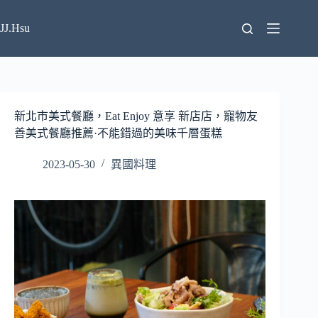
跳
至
JJ.Hsu
主
要
內
容
新北市美式餐廳，Eat Enjoy 意享 新店店，寵物友
善美式餐廳推薦·不能錯過的美味千層蛋糕
2023-05-30
異國料理