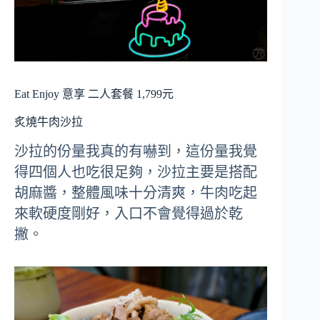
Eat Enjoy 意享 二人套餐 1,799元
炙燒牛肉沙拉
沙拉的份量我真的有嚇到，這份量我覺
得四個人也吃很足夠，沙拉主要是搭配
胡麻醬，整體風味十分清爽，牛肉吃起
來軟硬度剛好，入口不會覺得過於乾
撇。