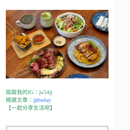
追蹤我的IG：
ju54jj
精選文章：
jjtheday
【一起分享生活吧】