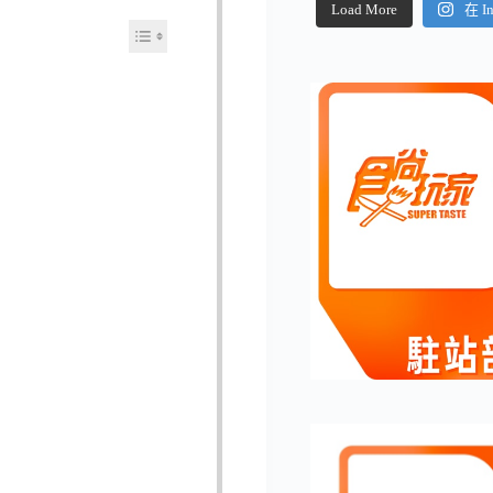
Load More
在 I