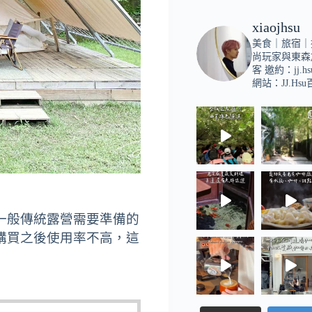
xiaojhsu
美食｜旅宿｜
尚玩家與東森
客
邀約：
jj.h
網站：JJ.Hs
一般傳統露營需要準備的
購買之後使用率不高，
這