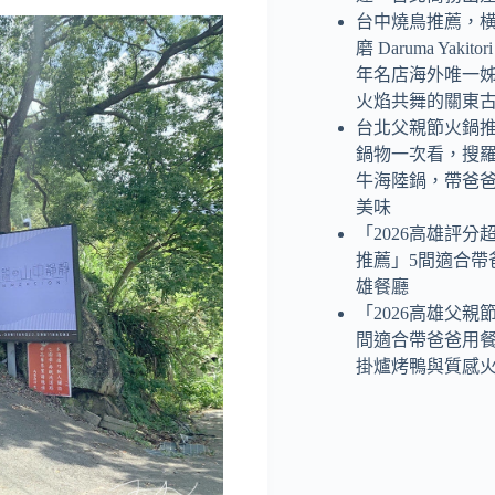
台中燒鳥推薦，
磨 Daruma Yaki
年名店海外唯一
火焰共舞的關東
台北父親節火鍋
鍋物一次看，搜
牛海陸鍋，帶爸
美味
「2026高雄評分
推薦」5間適合帶
雄餐廳
「2026高雄父親
間適合帶爸爸用
掛爐烤鴨與質感