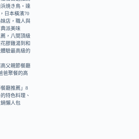
横浜焼き鳥‧達
tori，日本橫濱70
姊妹店，職人與
古典派美味
推薦，八間頂級
羅花膠雞湯到和
爸體驗最高級的
超高父親節餐廳
爸爸聚餐的高
節餐廳推薦」8
餐的特色料理、
火鍋懶人包