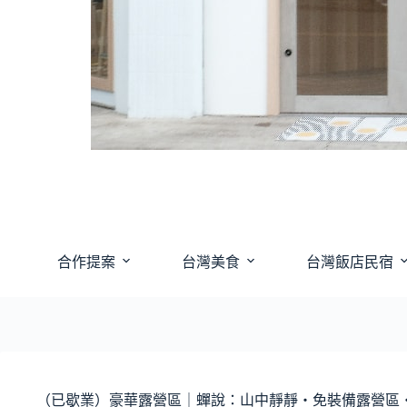
合作提案
台灣美食
台灣飯店民宿
（已歇業）豪華露營區｜蟬說：山中靜靜・免裝備露營區