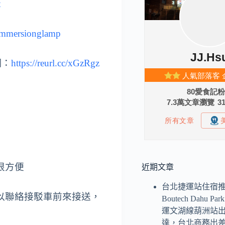
t
immersionglamp
網：
https://reurl.cc/xGzRgz
很方便
近期文章
台北捷運站住宿
以聯絡接駁車前來接送，
Boutech Dahu P
運文湖線葫洲站
達，台北商務出