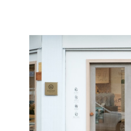
跳
至
主
要
內
容