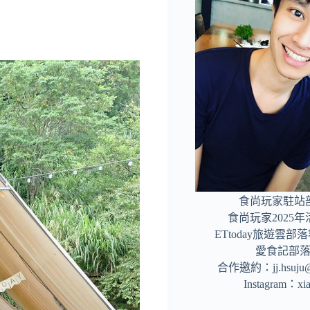
食尚玩家駐站
食尚玩家2025
ETtoday旅遊雲
愛食記部
合作邀約：
jj.hsuj
Instagram：
xi