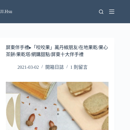
跳
至
JJ.Hsu
主
要
內
容
屏東伴手禮▸「咬咬果」萬丹椒朋友/在地果乾/果心
茶餅/果乾塔/網購甜點/屏東十大伴手禮
2021-03-02
開箱日誌
1 則留言