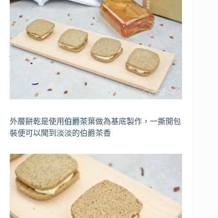
外層餅乾是使用
伯爵茶
葉做為基底製作，一撕開包
裝便可以聞到淡淡的伯爵茶香