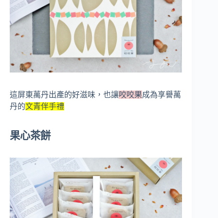
這屏東萬丹出產的好滋味，也讓
咬咬果
成為享譽萬
丹的
文青伴手禮
果心茶餅