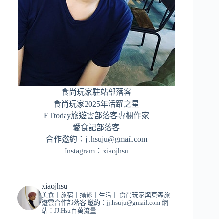
食尚玩家駐站部落客
食尚玩家2025年活躍之星
ETtoday旅遊雲部落客專欄作家
愛食記部落客
合作邀約：
jj.hsuju@gmail.com
Instagram：
xiaojhsu
xiaojhsu
美食｜旅宿｜攝影｜生活｜
食尚玩家與東森旅
遊雲合作部落客
邀約：
jj.hsuju@gmail.com
網
站：JJ.Hsu百萬流量