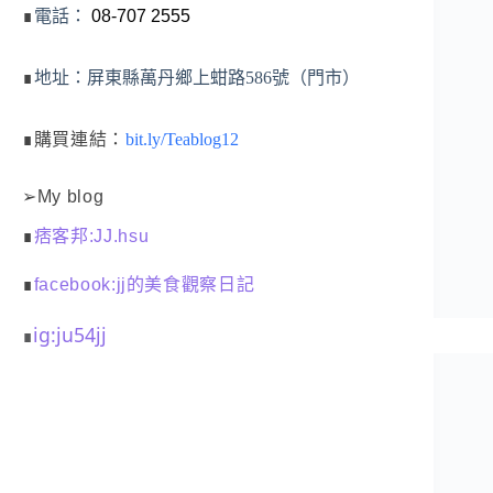
∎
電話：
08-707 2555
∎
地址：屏東縣萬丹鄉上蚶路586號（門市）
∎購買連結：
bit.ly/Teablog12
➢My blog
∎
痞客邦:JJ.hsu
∎
facebook:jj的美食觀察日記
ig:ju54jj
∎