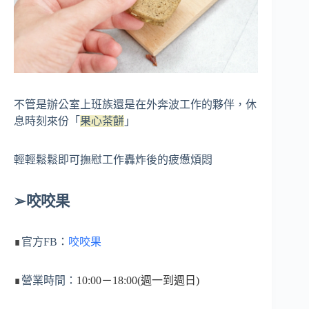
不管是辦公室上班族還是在外奔波工作的夥伴，休
息時刻來份「
果心茶餅
」
輕輕鬆鬆即可撫慰工作轟炸後的疲憊煩悶
➢咬咬果
∎
官方FB：
咬咬果
∎
營業時間：
10:00
－18:00(週一到週日)