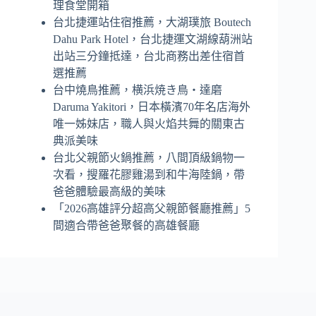
理食堂開箱
台北捷運站住宿推薦，大湖璞旅 Boutech
Dahu Park Hotel，台北捷運文湖線葫洲站
出站三分鐘抵達，台北商務出差住宿首
選推薦
台中燒鳥推薦，横浜焼き鳥‧達磨
Daruma Yakitori，日本橫濱70年名店海外
唯一姊妹店，職人與火焰共舞的關東古
典派美味
台北父親節火鍋推薦，八間頂級鍋物一
次看，搜羅花膠雞湯到和牛海陸鍋，帶
爸爸體驗最高級的美味
「2026高雄評分超高父親節餐廳推薦」5
間適合帶爸爸聚餐的高雄餐廳