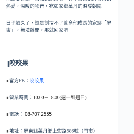
熱愛，溫暖的嗓音，宛如家鄉萬丹的溫暖朝陽
日子過久了，還是割捨不了養育他成長的家鄉「屏
東」，無法離開，那就回家吧
咬咬果
▐
∎
官方FB：
咬咬果
∎
營業時間：
10:00
－18:00(週一到週日)
∎
電話：
08-707 2555
∎
地址：屏東縣萬丹鄉上蚶路586號（門市）