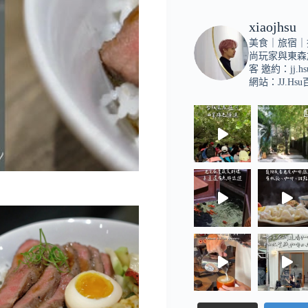
xiaojhsu
美食｜旅宿｜
尚玩家與東森
客
邀約：
jj.h
網站：JJ.Hs