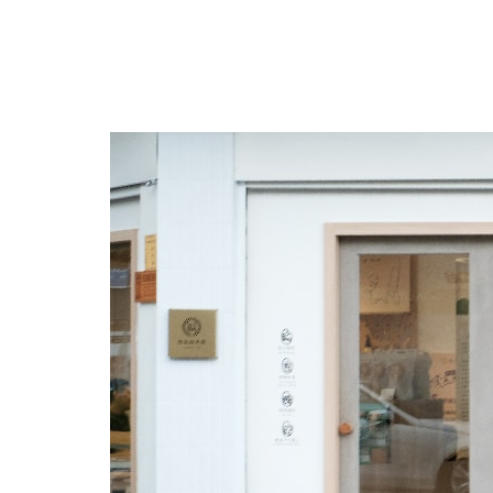
跳
至
主
要
內
容