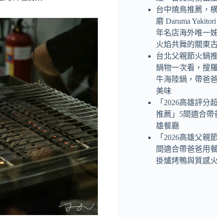
台中燒鳥推薦，
磨 Daruma Yaki
年名店海外唯一
火焰共舞的關東
台北父親節火鍋
鍋物一次看，搜
牛海陸鍋，帶爸
美味
「2026高雄評分
推薦」5間適合帶
雄餐廳
「2026高雄父親
間適合帶爸爸用
掛爐烤鴨與質感