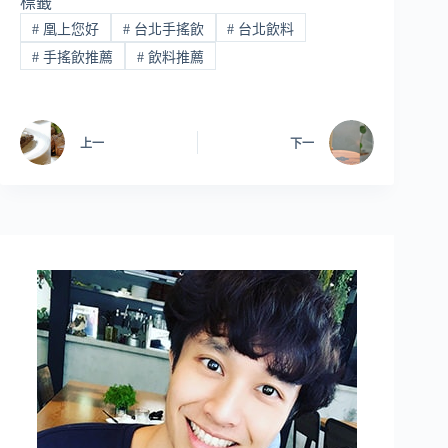
標籤
#
凰上您好
#
台北手搖飲
#
台北飲料
#
手搖飲推薦
#
飲料推薦
上一
下一