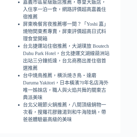
嘉義市區星級飯店推薦，尊皇大飯店，
入住享一泊一食，網路評價超高嘉義住
宿推薦
屏東晚餐宵夜推薦哪一間？「Yoshi 嘉」
燒物関東煮專賣，屏東評價超高日式料
理食堂開箱
台北捷運站住宿推薦，大湖璞旅 Boutech
Dahu Park Hotel，台北捷運文湖線葫洲站
出站三分鐘抵達，台北商務出差住宿首
選推薦
台中燒鳥推薦，横浜焼き鳥‧達磨
Daruma Yakitori，日本橫濱70年名店海外
唯一姊妹店，職人與火焰共舞的關東古
典派美味
台北父親節火鍋推薦，八間頂級鍋物一
次看，搜羅花膠雞湯到和牛海陸鍋，帶
爸爸體驗最高級的美味