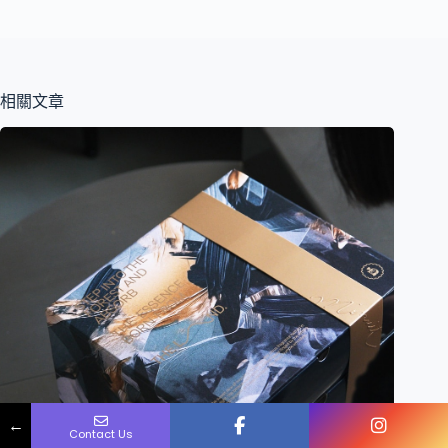
相關文章
Name
Phone
Email
Message
←
Contact Us