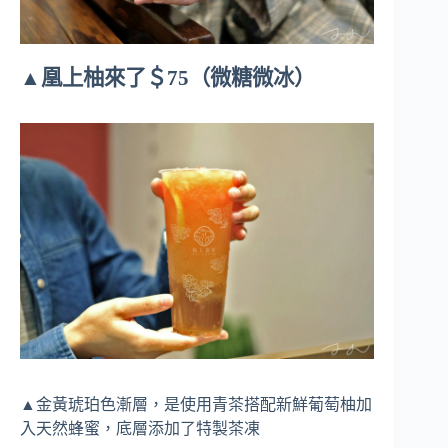
▲凰上柚來了＄75（微糖微冰）
▲金黃琥珀色漸層，是使用青茶搭配新鮮葡萄柚加
入天然蜂蜜，底層添加了特製茶凍