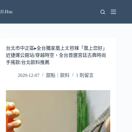
跳
至
JJ.Hsu
主
要
內
容
台北市中正區▸全台獨家凰上ㄤ芭辣「凰上您好」
近捷運公館站/穿越時空，全台首選宮廷古典時尚
手搖飲/台北飲料推薦
2020-12-07
甜點｜飲料
1 則留言