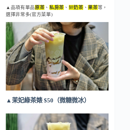
▲品項有單品
原茶
、
私房茶
、
鮮
奶茶
、
果茶
等，
選擇非常多(官方菜單)
▲茉妃綠茶婊 $50（微糖微冰）