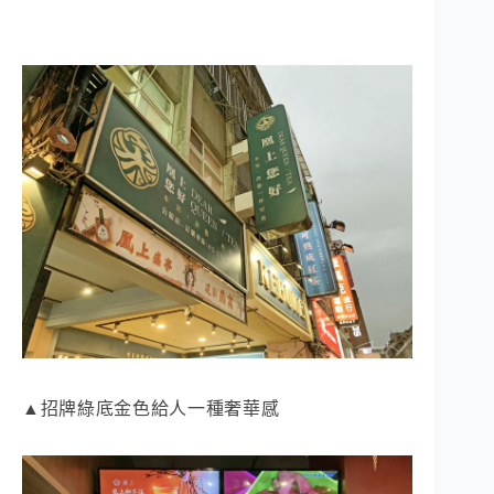
▲招牌綠底金色給人一種奢華感