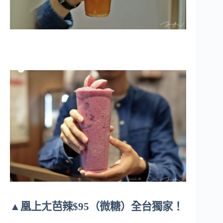
▲凰上ㄤ芭辣$95（微糖）全台獨家！