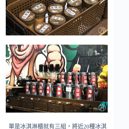
單是冰淇淋櫃就有三組，將近20種冰淇