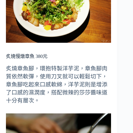
炙燒慢燉章魚 380元
炙燒章魚腳，環抱特製洋芋泥，章魚腳肉
質依然軟彈，使用刀叉就可以輕鬆切下，
章魚腳吃起來口感軟綿，洋芋泥則是增添
了口感的濕潤度，搭配微辣的莎莎醬味道
十分有層次。