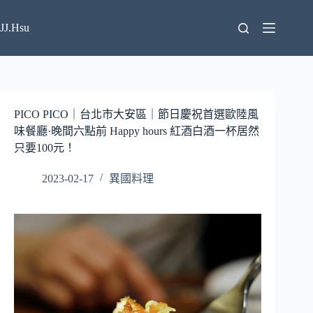
跳
至
JJ.Hsu
主
要
內
容
PICO PICO｜台北市大安區｜節日慶祝首選歐陸風
味餐廳·晚間六點前 Happy hours 紅酒白酒一杯居然
只要100元！
2023-02-17
異國料理