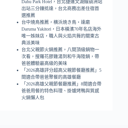
Dahu Park Hotel，台北捷運文湖線葫洲站
出站三分鐘抵達，台北商務出差住宿首
選推薦
台中燒鳥推薦，横浜焼き鳥‧達磨
Daruma Yakitori，日本橫濱70年名店海外
唯一姊妹店，職人與火焰共舞的關東古
典派美味
台北父親節火鍋推薦，八間頂級鍋物一
次看，搜羅花膠雞湯到和牛海陸鍋，帶
爸爸體驗最高級的美味
「2026高雄評分超高父親節餐廳推薦」5
間適合帶爸爸聚餐的高雄餐廳
「2026高雄父親節餐廳推薦」8間適合帶
爸爸用餐的特色料理、掛爐烤鴨與質感
火鍋懶人包