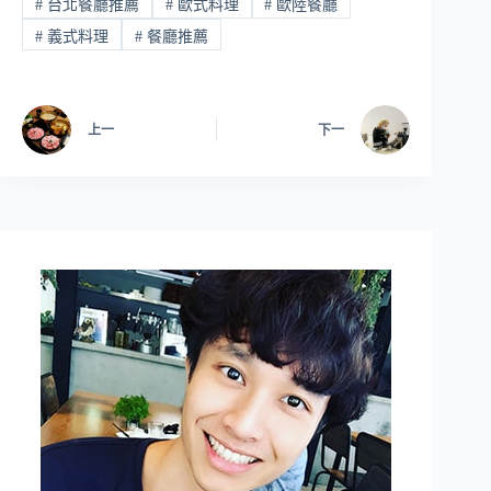
#
台北餐廳推薦
#
歐式料理
#
歐陸餐廳
#
義式料理
#
餐廳推薦
上一
下一