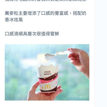
蕎麥粒主要增添了口感的豐富感，搭配奶
香冰炫風
口感滑順具層次很值得嘗鮮