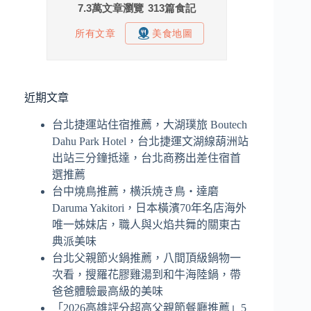
近期文章
台北捷運站住宿推薦，大湖璞旅 Boutech
Dahu Park Hotel，台北捷運文湖線葫洲站
出站三分鐘抵達，台北商務出差住宿首
選推薦
台中燒鳥推薦，横浜焼き鳥‧達磨
Daruma Yakitori，日本橫濱70年名店海外
唯一姊妹店，職人與火焰共舞的關東古
典派美味
台北父親節火鍋推薦，八間頂級鍋物一
次看，搜羅花膠雞湯到和牛海陸鍋，帶
爸爸體驗最高級的美味
「2026高雄評分超高父親節餐廳推薦」5