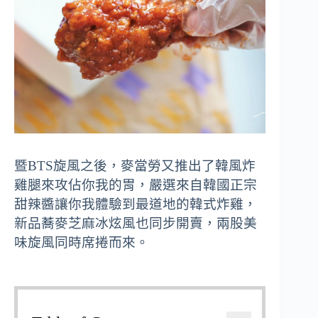
暨BTS旋風之後，
麥當勞又推出了韓風炸
雞腿來攻佔你我的胃，
嚴選來自韓國正宗
甜辣醬
讓你我體驗到最道地的韓式炸雞，
新品蕎麥芝麻冰炫風也同步開賣，
兩股美
味旋風同時席捲而來。