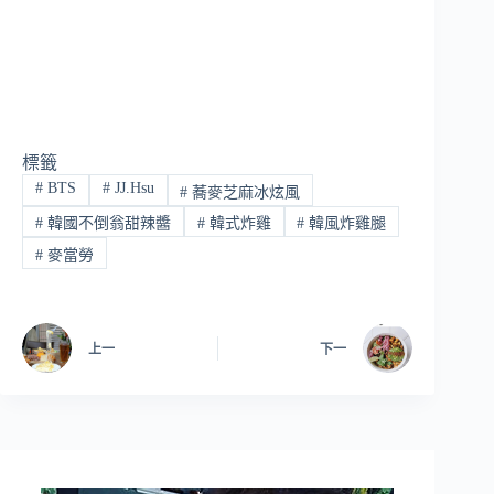
標籤
#
BTS
#
JJ.Hsu
#
蕎麥芝麻冰炫風
#
韓國不倒翁甜辣醬
#
韓式炸雞
#
韓風炸雞腿
#
麥當勞
上一
下一