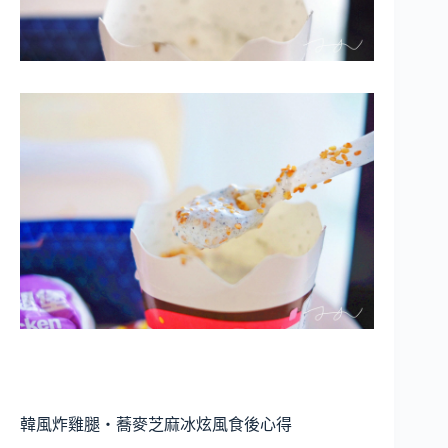
韓風炸雞腿・蕎麥芝麻冰炫風食後心得