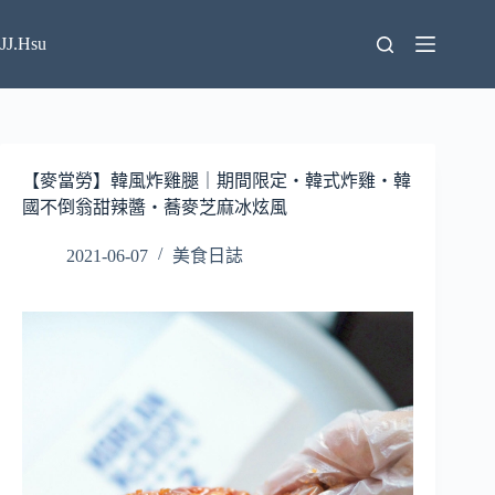
跳
至
JJ.Hsu
主
要
內
容
【麥當勞】韓風炸雞腿｜期間限定・韓式炸雞・韓
國不倒翁甜辣醬・蕎麥芝麻冰炫風
2021-06-07
美食日誌