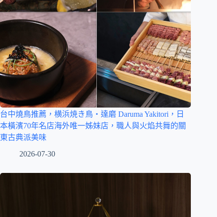
台中燒鳥推薦，横浜焼き鳥‧達磨 Daruma Yakitori，日
本橫濱70年名店海外唯一姊妹店，職人與火焰共舞的關
東古典派美味
2026-07-30