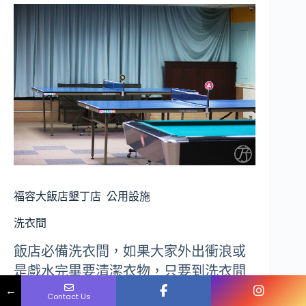
福容大飯店墾丁店
公用設施
洗衣間
飯店必備洗衣間，如果大家外出衝浪或
是戲水完畢要清潔衣物，只要到洗衣間
Name
Phone
Email
Message
←
就可以完成洗烘，可以大大的減少行李
Contact Us