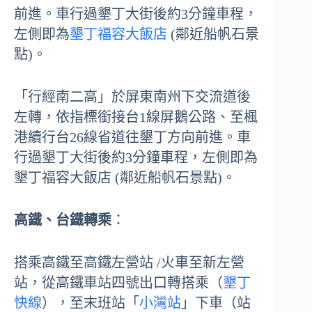
前進。車行過墾丁大街後約3分鐘車程，
左側即為
墾丁福容大飯店
(鄰近船帆石景
點)。
「行經南二高」於屏東南州下交流道後
左轉，依指標銜接台1線屏鵝公路、至楓
港續行台26線省道往墾丁方向前進。車
行過墾丁大街後約3分鐘車程，左側即為
墾丁福容大飯店 (鄰近船帆石景點)。
高鐵、台鐵轉乘
：
搭乘高鐵至高鐵左營站 /火車至新左營
站，從高鐵車站四號出口轉搭乘（
墾丁
快線
），至末班站「
小灣站
」下車（站