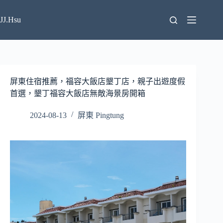
跳
至
JJ.Hsu
主
要
內
容
屏東住宿推薦，福容大飯店墾丁店，親子出遊度假
首選，墾丁福容大飯店無敵海景房開箱
2024-08-13
屏東 Pingtung