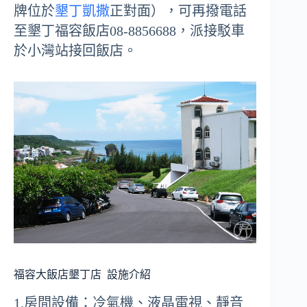
牌位於
墾丁凱撒
正對面），可再撥電話
至墾丁福容飯店08-8856688，派接駁車
於小灣站接回飯店。
福容大飯店墾丁店
設施介紹
1.房間設備：冷氣機、液晶電視、靜音