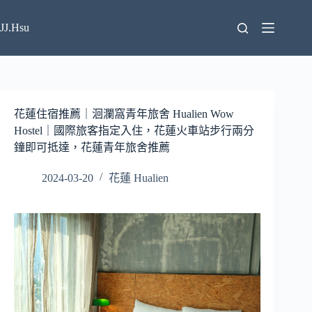
跳
至
JJ.Hsu
主
要
內
容
花蓮住宿推薦｜洄瀾窩青年旅舍 Hualien Wow
Hostel｜國際旅客指定入住，花蓮火車站步行兩分
鐘即可抵達，花蓮青年旅舍推薦
2024-03-20
花蓮 Hualien