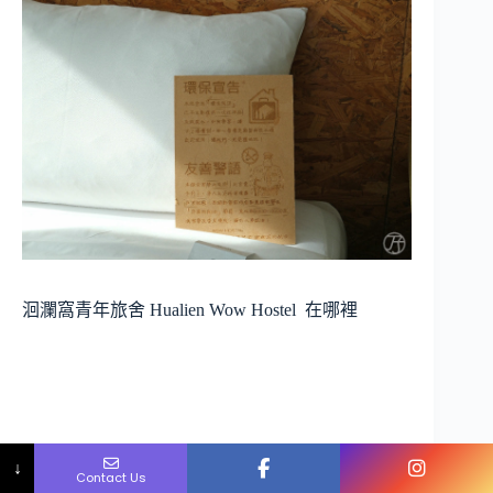
洄瀾窩青年旅舍 Hualien Wow Hostel
在哪裡
Name
Phone
Email
Message
↓
Contact Us