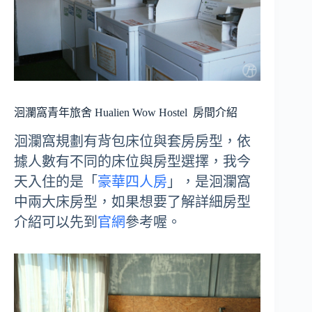
洄瀾窩青年旅舍 Hualien Wow Hostel
房間介紹
洄瀾窩規劃有背包床位與套房房型，依
據人數有不同的床位與房型選擇，我今
天入住的是「
豪華四人房
」，是洄瀾窩
中兩大床房型，如果想要了解詳細房型
介紹可以先到
官網
參考喔。