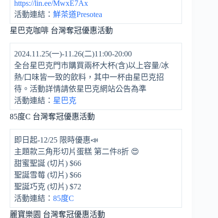
https://lin.ee/MwxE7Ax
活動連結：
鮮茶道Presotea
星巴克咖啡 台灣奪冠優惠活動
2024.11.25(一)-11.26(二)11:00-20:00
全台星巴克門市購買兩杯大杯(含)以上容量/冰
熱/口味皆一致的飲料，其中一杯由星巴克招
待。活動詳情請依星巴克網站公告為準
活動連結：
星巴克
85度C 台灣奪冠優惠活動
即日起-12/25 限時優惠📣
主題款三角形切片蛋糕 第二件8折 😍
甜蜜聖誕 (切片) $66
聖誕雪莓 (切片) $66
聖誕巧克 (切片) $72
活動連結：
85度C
麗寶樂園 台灣奪冠優惠活動