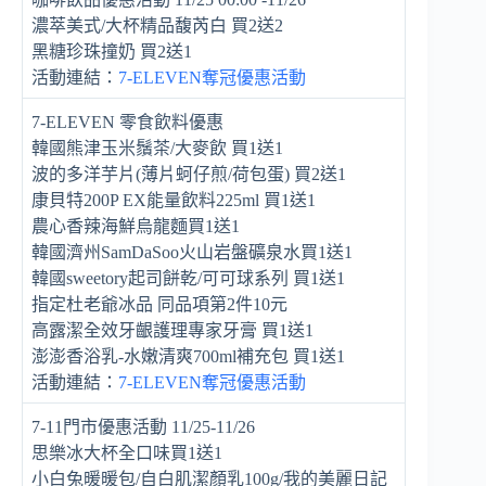
濃萃美式/大杯精品馥芮白 買2送2
黑糖珍珠撞奶 買2送1
活動連結：
7-ELEVEN奪冠優惠活動
7-ELEVEN 零食飲料優惠
韓國熊津玉米鬚茶/大麥飲 買1送1
波的多洋芋片(薄片蚵仔煎/荷包蛋) 買2送1
康貝特200P EX能量飲料225ml 買1送1
農心香辣海鮮烏龍麵買1送1
韓國濟州SamDaSoo火山岩盤礦泉水買1送1
韓國sweetory起司餅乾/可可球系列 買1送1
指定杜老爺冰品 同品項第2件10元
高露潔全效牙齦護理專家牙膏 買1送1
澎澎香浴乳-水嫩清爽700ml補充包 買1送1
活動連結：
7-ELEVEN奪冠優惠活動
7-11門市優惠活動 11/25-11/26
思樂冰大杯全口味買1送1
小白兔暖暖包/自白肌潔顏乳100g/我的美麗日記