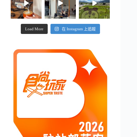
Load More
在 Instagram 上追蹤