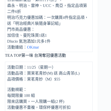
森永、明治、雷神、UCC、喬亞，指定品項第
二件6折
明治巧克力優惠加碼：一次購買4件指定品項，
送「明治經典片裝隨身筆記組」
門市商品優惠：
加倍佳、曼陀珠買1送1
Dlucio 氣泡酒加1元多1件
活動連結：
OKmar
TEA TOP第一味 台灣奪冠優惠活動
活動日期：11/25（星期一）
活動品項：買茉茗青妙(M) 送 高山青茶(L)
品項價格：茉茗青妙（M）$55
活動規範：
每間限量 100 組
限來店購買，一人限購一組(2 杯)
活動優惠不重複，環保杯優惠可折扣