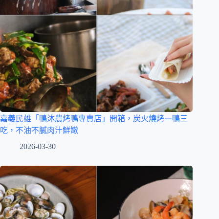
嘉義民雄「鴨沐農烤鴨專賣店」開箱，炭火燒烤一鴨三
吃，不油不膩肉汁鮮嫩
2026-03-30