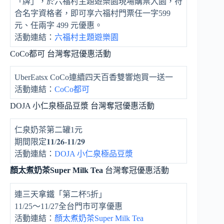
「牌」，於六福村主題遊樂園現場購票入園，符
合名字資格者，即可享六福村門票任一字599
元、任兩字 499 元優惠。
活動連結：
六福村主題遊樂園
CoCo都可 台灣奪冠優惠活動
UberEatsx CoCo連續四天百香雙響炮買一送一
活動連結：
CoCo都可
DOJA 小仁泉極品豆漿 台灣奪冠優惠活動
仁泉奶茶第二罐1元
期間限定𝟏𝟏/𝟐𝟔-𝟏𝟏/𝟐𝟗
活動連結：
DOJA 小仁泉極品豆漿
顏太煮奶茶Super Milk Tea
台灣奪冠優惠活動
連三天拿鐵「第二杯5折」
11/25～11/27全台門市可享優惠
活動連結：
顏太煮奶茶Super Milk Tea