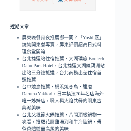
近期文章
屏東晚餐宵夜推薦哪一間？「Yoshi 嘉」
燒物関東煮專賣，屏東評價超高日式料
理食堂開箱
台北捷運站住宿推薦，大湖璞旅 Boutech
Dahu Park Hotel，台北捷運文湖線葫洲站
出站三分鐘抵達，台北商務出差住宿首
選推薦
台中燒鳥推薦，横浜焼き鳥‧達磨
Daruma Yakitori，日本橫濱70年名店海外
唯一姊妹店，職人與火焰共舞的關東古
典派美味
台北父親節火鍋推薦，八間頂級鍋物一
次看，搜羅花膠雞湯到和牛海陸鍋，帶
爸爸體驗最高級的美味