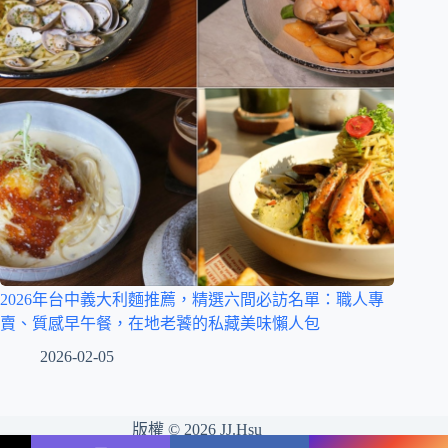
2026年台中義大利麵推薦，精選六間必訪名單：職人專
賣、質感早午餐，在地老饕的私藏美味懶人包
2026-02-05
版權 © 2026 JJ.Hsu
Name
Phone
Email
Message