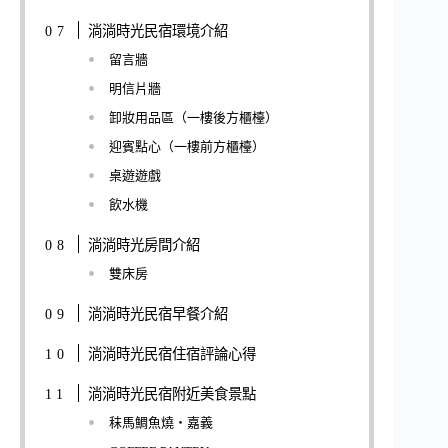
淌淌時光民宿環境介紹
留言牆
明信片牆
卸妝用品區（一樓後方櫃檯）
迎賓點心（一樓前方櫃檯）
桌遊遊戲
飲水機
淌淌時光房間介紹
雙床房
淌淌時光民宿早餐介紹
淌淌時光民宿住宿評論心得
淌淌時光民宿附近美食景點
秣馬鯛魚燒‧嘉義