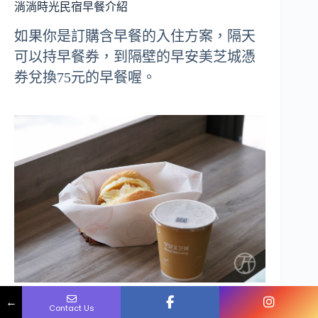
淌淌時光民宿早餐介紹
如果你是訂購含早餐的入住方案，隔天
可以持早餐券，到隔壁的早安美芝城憑
券兌換75元的早餐喔。
Name
Phone
Email
Message
淌淌時光民宿住宿評論心得
←
Contact Us