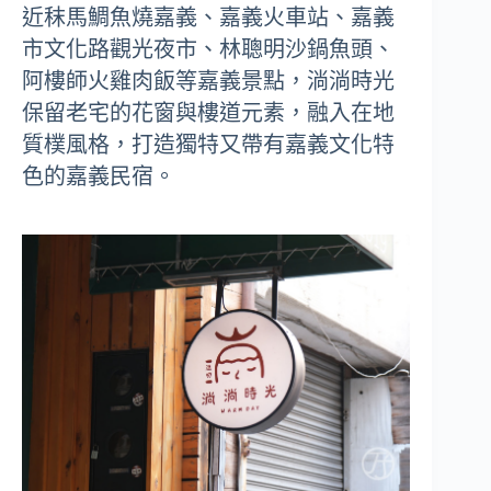
近秣馬鯛魚燒嘉義、嘉義火車站、嘉義
市文化路觀光夜市、林聰明沙鍋魚頭、
阿樓師火雞肉飯等嘉義景點，淌淌時光
保留老宅的花窗與樓道元素，融入在地
質樸風格，打造獨特又帶有嘉義文化特
色的嘉義民宿。