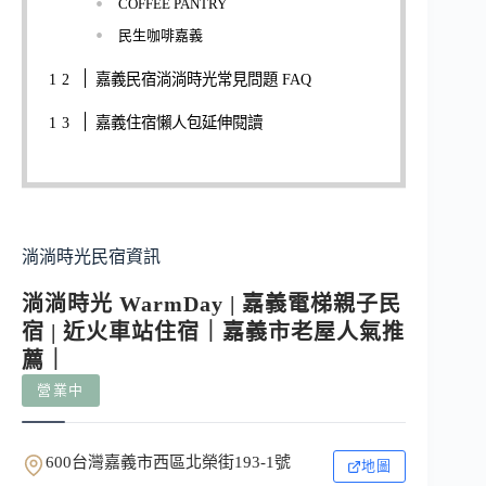
COFFEE PANTRY
民生咖啡嘉義
嘉義民宿淌淌時光常見問題 FAQ
嘉義住宿懶人包延伸閱讀
淌淌時光民宿資訊
淌淌時光 WarmDay | 嘉義電梯親子民
宿 | 近火車站住宿｜嘉義市老屋人氣推
薦｜
營業中
600台灣嘉義市西區北榮街193-1號
地圖