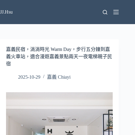
跳
至
JJ.Hsu
主
要
內
容
嘉義民宿，淌淌時光 Warm Day，步行五分鐘到嘉
義火車站，適合漫遊嘉義景點兩天一夜電梯親子民
宿
2025-10-29
嘉義 Chiayi