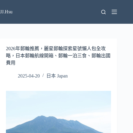
跳
至
JJ.Hsu
主
要
內
容
2026年郵輪推薦，麗星郵輪探索星號懶人包全攻
略，日本郵輪航線開箱、郵輪一泊三食、郵輪出國
費用
2025-04-20
日本 Japan