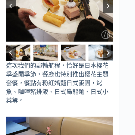
這次我們的郵輪航程，恰好是日本櫻花
季盛開季節，餐廳也特別推出櫻花主題
套餐，餐點有粉紅嬌豔日式飯團，烤
魚、咖哩豬排飯、日式烏龍麵、日式小
菜等。