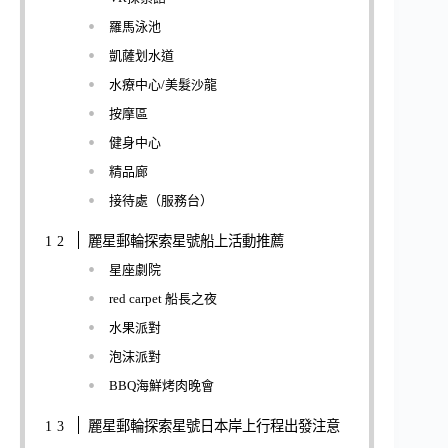
羅馬泳池
凱薩划水道
水療中心/美髮沙龍
按摩區
健身中心
精品廊
接待處（服務台）
麗星郵輪探索星號船上活動推薦
星座劇院
red carpet 船長之夜
水果派對
泡沫派對
BBQ海鮮烤肉晚會
麗星郵輪探索星號日本岸上行程出發注意