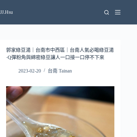
跳
至
JJ.Hsu
主
要
內
容
郭家綠豆湯｜台南市中西區｜台南人氣必喝綠豆湯
·Q彈粉角與綿密綠豆讓人一口接一口停不下來
2023-02-20
台南 Tainan