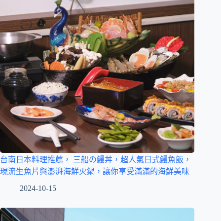
台南日本料理推薦， 三船の鰻丼，超人氣日式鰻魚飯，
現流生魚片與澎湃海鮮火鍋，讓你享受滿滿的海鮮美味
2024-10-15