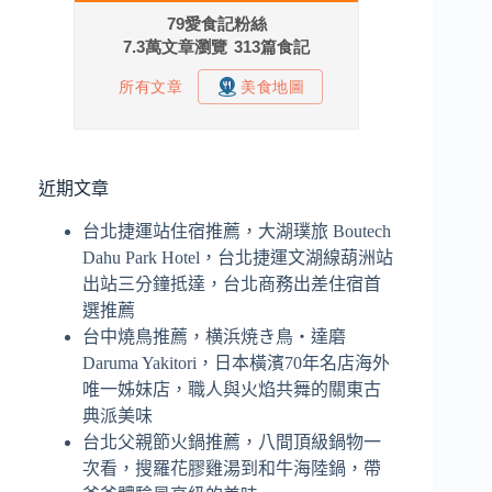
近期文章
台北捷運站住宿推薦，大湖璞旅 Boutech
Dahu Park Hotel，台北捷運文湖線葫洲站
出站三分鐘抵達，台北商務出差住宿首
選推薦
台中燒鳥推薦，横浜焼き鳥‧達磨
Daruma Yakitori，日本橫濱70年名店海外
唯一姊妹店，職人與火焰共舞的關東古
典派美味
台北父親節火鍋推薦，八間頂級鍋物一
次看，搜羅花膠雞湯到和牛海陸鍋，帶