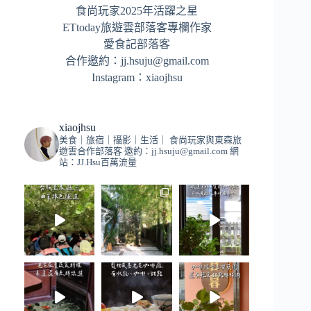
食尚玩家2025年活躍之星
ETtoday旅遊雲部落客專欄作家
愛食記部落客
合作邀約：
jj.hsuju@gmail.com
Instagram：
xiaojhsu
xiaojhsu
美食｜旅宿｜攝影｜生活｜
食尚玩家與東森旅
遊雲合作部落客
邀約：
jj.hsuju@gmail.com
網
站：JJ.Hsu百萬流量