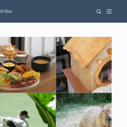
跳
至
JJ.Hsu
主
要
內
容