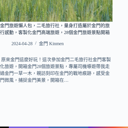
金門旅遊懶人包，二毛旅行社，量身打造屬於金門的旅
行感動，客製化金門高端旅遊，28個金門旅遊景點開箱
2024-04-28
金門 Kinmen
原來金門這麼好玩！這次參加金門二毛旅行社金門客製
化旅遊，開箱金門28個旅遊景點，專屬司機導遊帶我走
過金門一草一木，親訪刻印在金門的戰地痕跡，感受金
門微風，捕捉金門美景，開箱在…
Name
Phone
Email
Message