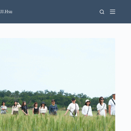
跳
至
JJ.Hsu
主
要
內
容