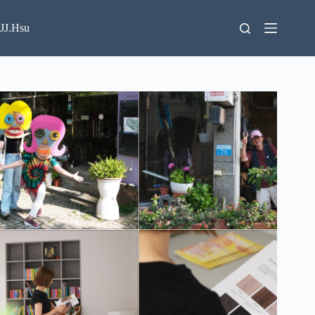
跳
至
JJ.Hsu
主
要
內
容