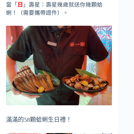
當「
日
」壽星：壽星幾歲就送你幾顆蛤
蜊！（需要攜帶證件）。
滿滿的58顆蛤蜊生日禮！