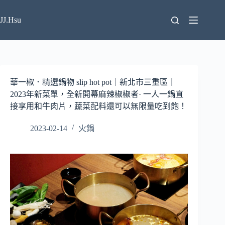
跳
至
JJ.Hsu
主
要
內
容
華一椒．精選鍋物 slip hot pot｜新北市三重區｜
2023年新菜單，全新開幕麻辣椒椒者· 一人一鍋直
接享用和牛肉片，蔬菜配料還可以無限量吃到飽！
2023-02-14
火鍋