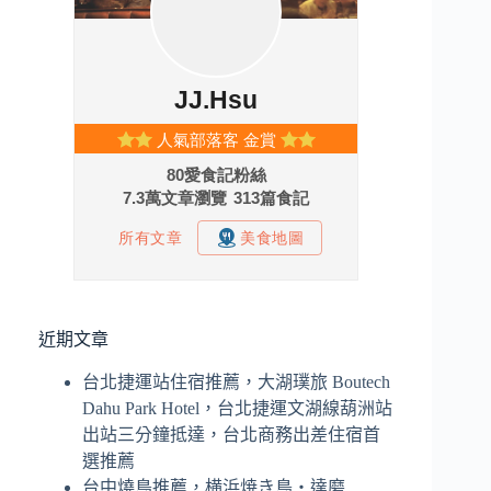
近期文章
台北捷運站住宿推薦，大湖璞旅 Boutech
Dahu Park Hotel，台北捷運文湖線葫洲站
出站三分鐘抵達，台北商務出差住宿首
選推薦
台中燒鳥推薦，横浜焼き鳥‧達磨