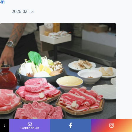
箱
2026-02-13
Name
Phone
Email
Message
↓
Contact Us