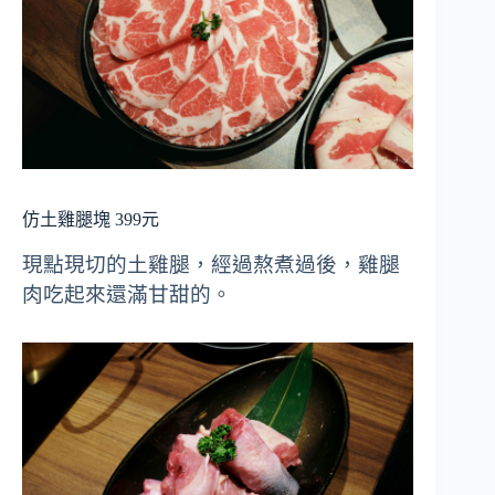
仿土雞腿塊 399元
現點現切的土雞腿，經過熬煮過後，雞腿
肉吃起來還滿甘甜的。