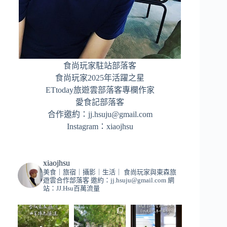
食尚玩家駐站部落客
食尚玩家2025年活躍之星
ETtoday旅遊雲部落客專欄作家
愛食記部落客
合作邀約：
jj.hsuju@gmail.com
Instagram：
xiaojhsu
xiaojhsu
美食｜旅宿｜攝影｜生活｜
食尚玩家與東森旅
遊雲合作部落客
邀約：
jj.hsuju@gmail.com
網
站：JJ.Hsu百萬流量