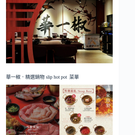
華一椒．精選鍋物 slip hot pot
菜單