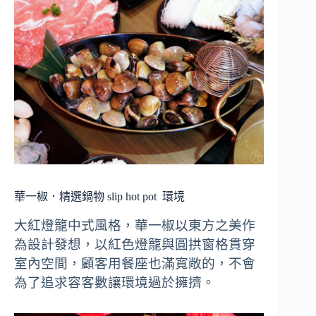
華一椒．精選鍋物 slip hot pot
環境
大紅燈籠中式風格，華一椒以東方之美作
為設計發想，以紅色燈籠與圓拱窗格貫穿
室內空間，顧客用餐座也滿寬敞的，不會
為了追求容客數讓環境過於擁擠。