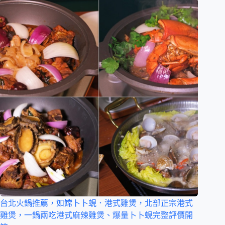
台北火鍋推薦，如嫦卜卜蜆．港式雞煲，北部正宗港式
雞煲，一鍋兩吃港式麻辣雞煲、爆量卜卜蜆完整評價開