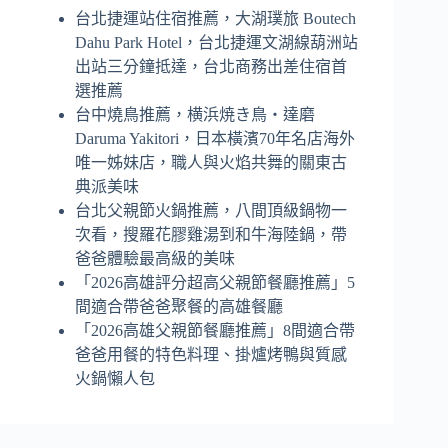
台北捷運站住宿推薦，大湖璞旅 Boutech
Dahu Park Hotel，台北捷運文湖線葫洲站
出站三分鐘抵達，台北商務出差住宿首
選推薦
台中燒鳥推薦，横浜焼き鳥‧達磨
Daruma Yakitori，日本橫濱70年名店海外
唯一姊妹店，職人與火焰共舞的關東古
典派美味
台北父親節火鍋推薦，八間頂級鍋物一
次看，搜羅花膠雞湯到和牛海陸鍋，帶
爸爸體驗最高級的美味
「2026高雄評分超高父親節餐廳推薦」5
間適合帶爸爸聚餐的高雄餐廳
「2026高雄父親節餐廳推薦」8間適合帶
爸爸用餐的特色料理、掛爐烤鴨與質感
火鍋懶人包