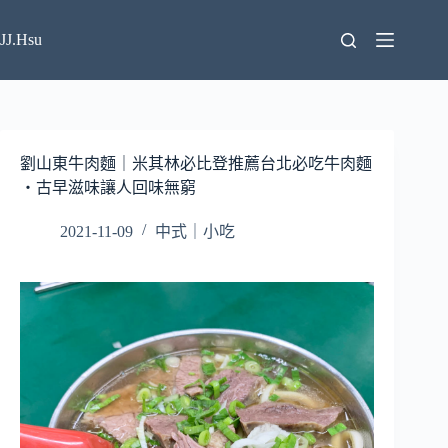
跳
至
JJ.Hsu
主
要
內
容
劉山東牛肉麵｜米其林必比登推薦台北必吃牛肉麵
・古早滋味讓人回味無窮
2021-11-09
中式｜小吃