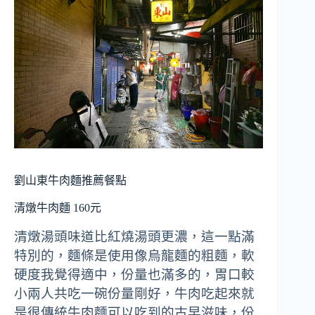
劉山東牛肉麵推薦餐點
清燉牛肉麵 160元
清燉湯頭味道比紅燒湯頭更濃，這一點滿
特別的，麵條是使用像烏龍麵的粗麵，軟
硬度我覺得適中，份量也滿多的，胃口較
小兩人共吃一碗份量剛好，牛肉吃起來就
是很傳統牛肉麵可以吃到的古早滋味，份