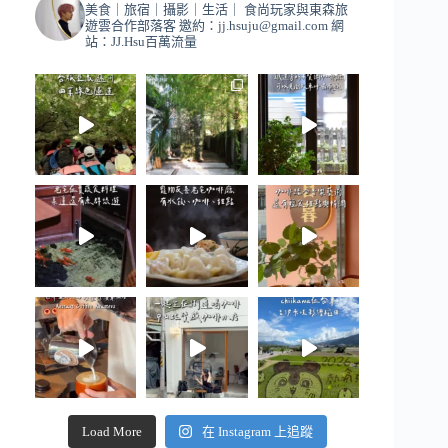
美食｜旅宿｜攝影｜生活｜
食尚玩家與東森旅
遊雲合作部落客
邀約：
jj.hsuju@gmail.com
網
站：JJ.Hsu百萬流量
Load More
在 Instagram 上追蹤