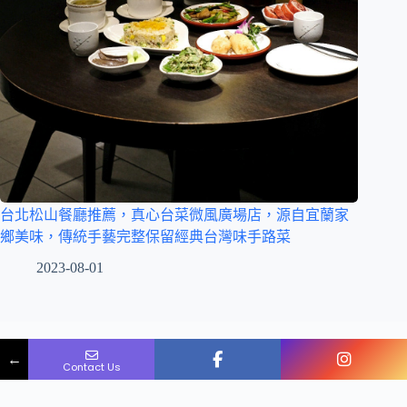
台北松山餐廳推薦，真心台菜微風廣場店，源自宜蘭家
鄉美味，傳統手藝完整保留經典台灣味手路菜
2023-08-01
Name
Phone
Email
Message
←
Contact Us
版權 © 2026 JJ.Hsu
網站維護：
金城事務所