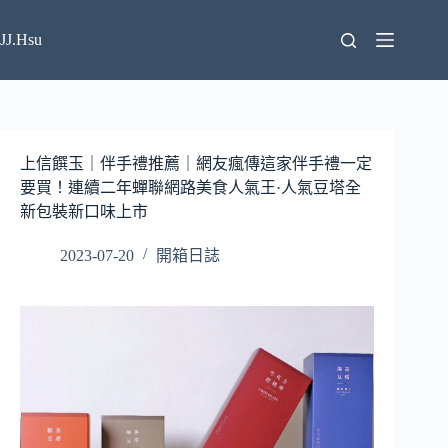
跳
至
JJ.Hsu
主
要
內
容
上信饌玉｜伴手禮推薦｜網友瘋傳這家伴手禮一定
要買！連續二年蟬聯網路美食人氣王·人氣豆塔全
新包裝新口味上市
2023-07-20
開箱日誌