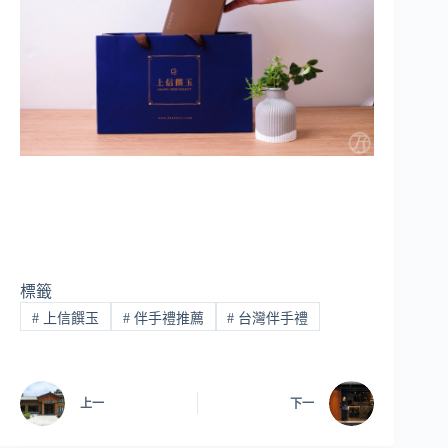
標籤
#
上信饌玉
#
伴手禮推薦
#
台灣伴手禮
上一
下一